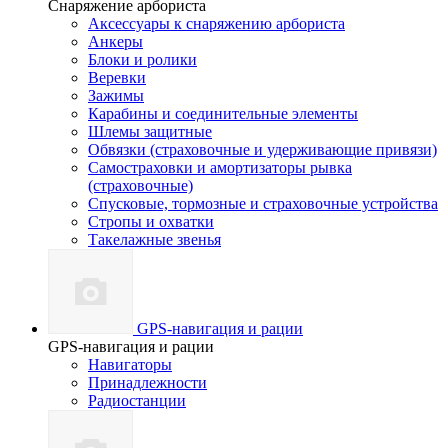
Снаряжение арбориста
Аксессуары к снаряжению арбориста
Анкеры
Блоки и ролики
Веревки
Зажимы
Карабины и соединительные элементы
Шлемы защитные
Обвязки (страховочные и удерживающие привязи)
Самостраховки и амортизаторы рывка
(страховочные)
Спусковые, тормозные и страховочные устройства
Стропы и охватки
Такелажные звенья
GPS-навигация и рации
GPS-навигация и рации
Навигаторы
Принадлежности
Радиостанции