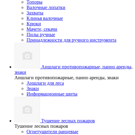
Топоры
Валочные лопатки
Захваты
Клинья валочные
Крюки
Мачете, секачи
Пилы ручные
Принадлежности для ручного инструмента
Аншлаги противопожарные, панно аренды,
знаки
Аншлаги противопожарные, панно аренды, знаки
Аншлаги для леса
Знаки
Информационные щиты
Тушение лесных пожаров
Тушение лесных пожаров
Огнетушители ранцевые