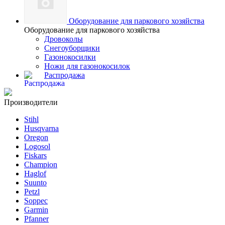
Оборудование для паркового хозяйства
Оборудование для паркового хозяйства
Дровоколы
Снегоуборщики
Газонокосилки
Ножи для газонокосилок
Распродажа
Производители
Stihl
Husqvarna
Oregon
Logosol
Fiskars
Champion
Haglof
Suunto
Petzl
Soppec
Garmin
Pfanner