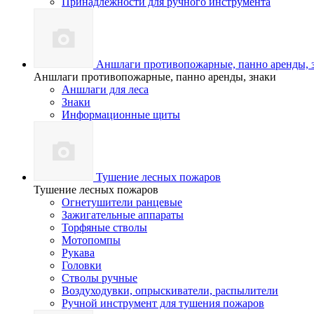
Принадлежности для ручного инструмента
Аншлаги противопожарные, панно аренды, 
Аншлаги противопожарные, панно аренды, знаки
Аншлаги для леса
Знаки
Информационные щиты
Тушение лесных пожаров
Тушение лесных пожаров
Огнетушители ранцевые
Зажигательные аппараты
Торфяные стволы
Мотопомпы
Рукава
Головки
Стволы ручные
Воздуходувки, опрыскиватели, распылители
Ручной инструмент для тушения пожаров