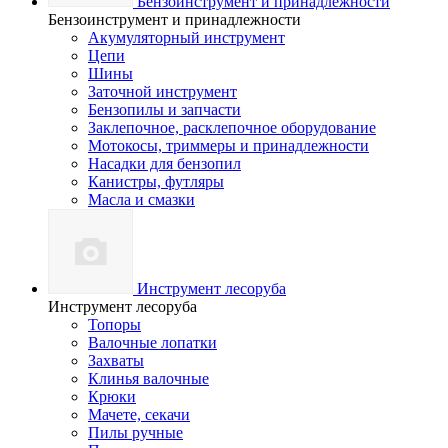
Бензоинструмент и принадлежности
Бензоинструмент и принадлежности
Акумуляторный инструмент
Цепи
Шины
Заточной инструмент
Бензопилы и запчасти
Заклепочное, расклепочное оборудование
Мотокосы, триммеры и принадлежности
Насадки для бензопил
Канистры, футляры
Масла и смазки
Инструмент лесоруба
Инструмент лесоруба
Топоры
Валочные лопатки
Захваты
Клинья валочные
Крюки
Мачете, секачи
Пилы ручные