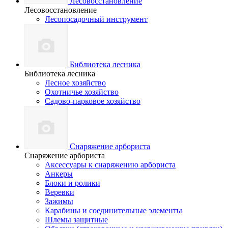
Лесовосстановление
Лесовосстановление
Лесопосадочный инструмент
Библиотека лесника
Библиотека лесника
Лесное хозяйство
Охотничье хозяйство
Садово-парковое хозяйство
Снаряжение арбориста
Снаряжение арбориста
Аксессуары к снаряжению арбориста
Анкеры
Блоки и ролики
Веревки
Зажимы
Карабины и соединительные элементы
Шлемы защитные