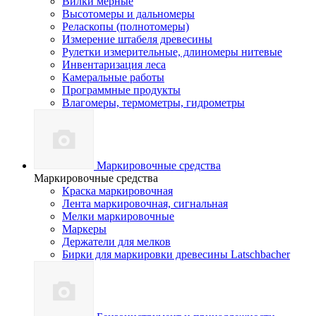
Вилки мерные
Высотомеры и дальномеры
Реласкопы (полнотомеры)
Измерение штабеля древесины
Рулетки измерительные, длиномеры нитевые
Инвентаризация леса
Камеральные работы
Программные продукты
Влагомеры, термометры, гидрометры
Маркировочные средства
Маркировочные средства
Краска маркировочная
Лента маркировочная, сигнальная
Мелки маркировочные
Маркеры
Держатели для мелков
Бирки для маркировки древесины Latschbacher