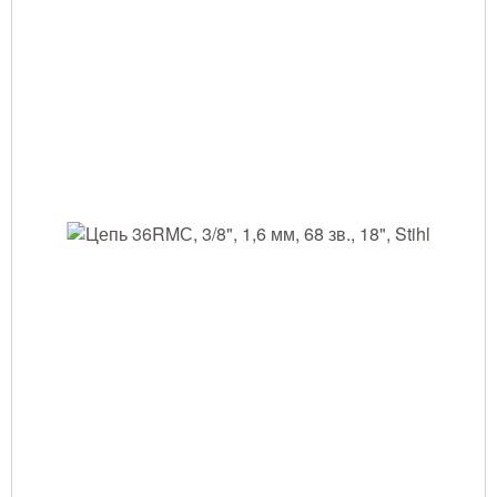
Тушение лесных пожаров
Одежда для работы в лесу
Снаряжение лесника и егеря
Лесовосстановление
Библиотека лесника
Снаряжение арбориста
GPS-навигация и рации
Оборудование для паркового
хозяйства
Распродажа