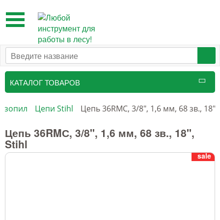
Toggle
navigation
КАТАЛОГ ТОВАРОВ
Таксационный инструмент
ензопил
Цепи Stihl
Цепь 36RMС, 3/8", 1,6 мм, 68 зв., 18", 
Маркировочные средства
Цепь 36RMС, 3/8", 1,6 мм, 68 зв., 18",
Stihl
Бензоинструмент и
sale
принадлежности
Инструмент лесоруба
Аншлаги противопожарные, панно
аренды, знаки