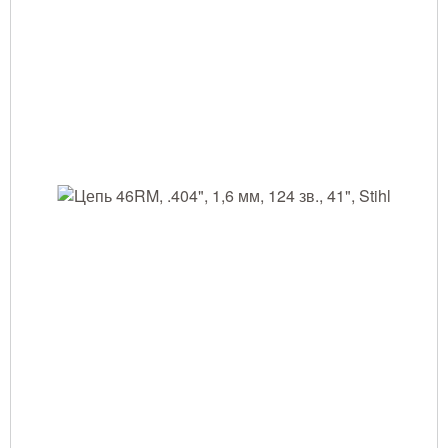
Тушение лесных пожаров
Одежда для работы в лесу
Снаряжение лесника и егеря
Лесовосстановление
Библиотека лесника
Снаряжение арбориста
GPS-навигация и рации
Оборудование для паркового
хозяйства
Распродажа