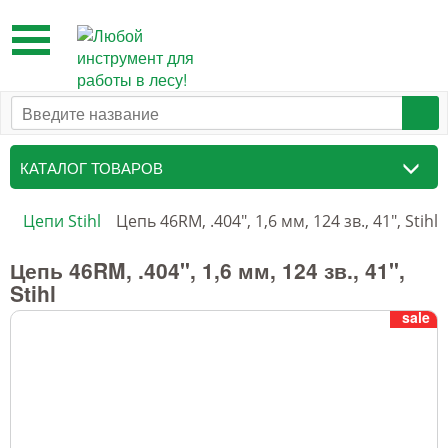
Toggle
navigation
КАТАЛОГ ТОВАРОВ
Таксационный инструмент
л
Цепи Stihl
Цепь 46RM, .404", 1,6 мм, 124 зв., 41", Stihl
Маркировочные средства
Цепь 46RM, .404", 1,6 мм, 124 зв., 41",
Stihl
Бензоинструмент и
sale
принадлежности
Инструмент лесоруба
Аншлаги противопожарные, панно
аренды, знаки