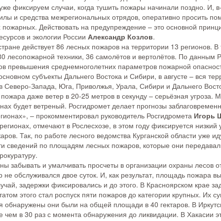
же фиксируем случаи, когда тушить пожары начинали поздно. И, в
силы и средства межрегиональных отрядов, оперативно просить по
 пожарных. Действовать на предупреждение – это основной принци
есурсов и экологии России
Александр Козлов
.
стране действует 86 лесных пожаров на территории 13 регионов. В
80 лесопожарной техники, 36 самолётов и вертолётов. По данным 
ков превышения среднемноголетних параметров пожарной опасност
 основном субъекты Дальнего Востока и Сибири, в августе – вся т
в Северо-Запада, Юга, Приволжья, Урала, Сибири и Дальнего Вост
пожара даже ветер в 20-25 метров в секунду – серьёзная угроза. М
нах будет ветреный. Росгидромет делает прогнозы заблаговременн
егионах», – прокомментировал руководитель Росгидромета
Игорь 
регионах, отмечают в Рослесхозе, в этом году фиксируется низкий
ров. Так, по работе лесного ведомства Курганской области уже и
ти сведений по площадям лесных пожаров, которые они передавал
рокуратуру.
ы забывать и умалчивать просчеты в организации охраны лесов о
 не обслуживался двое суток. И, как результат, площадь пожара выр
учай, задержки фиксировались и до этого. В Красноярском крае за
ьтатом этого стал роспуск пяти пожаров до категории крупных. Их
тя обнаружены они были на общей площади в 40 гектаров. В Иркутс
 чем в 30 раз с момента обнаружения до ликвидации. В Хакасии э