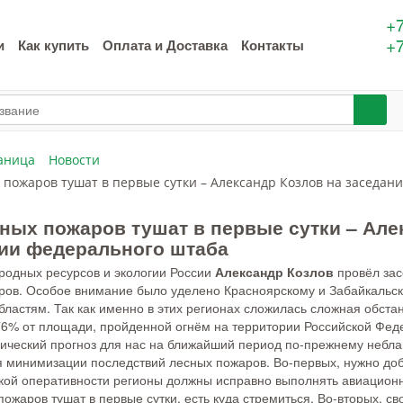
+7
+7
и
Как купить
Оплата и Доставка
Контакты
аница
Новости
 пожаров тушат в первые сутки – Александр Козлов на заседан
ных пожаров тушат в первые сутки – Але
ии федерального штаба
родных ресурсов и экологии России
Александр Козлов
провёл зас
ров. Особое внимание было уделено Красноярскому и Забайкальско
бластям. Так как именно в этих регионах сложилась сложная обст
76% от площади, пройденной огнём на территории Российской Фед
ический прогноз для нас на ближайший период по-прежнему небла
я минимизации последствий лесных пожаров. Во-первых, нужно доб
такой оперативности регионы должны исправно выполнять авиацион
ожаров тушат в первые сутки, есть куда стремиться. Во-вторых, 