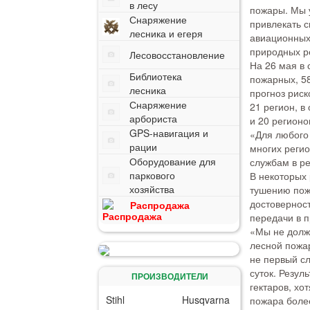
в лесу
пожары. Мы у
Снаряжение
привлекать 
лесника и егеря
авиационных
природных р
Лесовосстановление
На 26 мая в 
Библиотека
пожарных, 5
лесника
прогноз рис
Снаряжение
21 регион, в
арбориста
и 20 регионо
GPS-навигация и
«Для любого 
рации
многих регио
Оборудование для
службам в р
паркового
В некоторых 
хозяйства
тушению пожа
достовернос
Распродажа
передачи в п
«Мы не должн
лесной пожар
не первый сл
суток. Резул
ПРОИЗВОДИТЕЛИ
гектаров, хо
Stihl
Husqvarna
пожара более