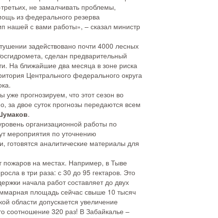
-третьих, не замалчивать проблемы,
мощь из федерального резерва
п нашей с вами работы», – сказал министр
 тушении задействовано почти 4000 лесных
Росгидромета, сделан предварительный
и. На ближайшие два месяца в зоне риска
ерритория Центрального федерального округа
ока.
ы уже прогнозируем, что этот сезон во
о, за двое суток прогнозы передаются всем
Шумаков
.
 уровень организационной работы по
дут мероприятия по уточнению
и, готовятся аналитические материалы для
т пожаров на местах. Например, в Тыве
осла в три раза: с 30 до 95 гектаров. Это
держки начала работ составляет до двух
 суммарная площадь сейчас свыше 10 тысяч
кой области допускается увеличение
то соотношение 320 раз! В Забайкалье –