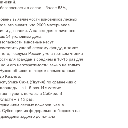
линский
.
безопасности в лесах – более 58%,
уровень выявляемости виновников лесных
ов, это значит, что 2600 материалов
я и дознания. А на сегодня количество
шь 54 уголовных дела.
езопасности виновные несут
озместить ущерб лесному фонду, а также
того, Госдума России уже в третьем чтении
сти для граждан в среднем в 10-15 раз для
 но и его неотвратимость: важно не только
м. Нужно объяснять людям элементарные
др Козлов
.
спублике Саха (Якутия) по сравнению с
площадь – в 115 раз. И якутские
гают тушить пожары в Сибири. В
ласти – в 15 раз.
 тушениям лесных пожаров, чем в
. Субвенции из федерального бюджета на
и доведены задолго до начала