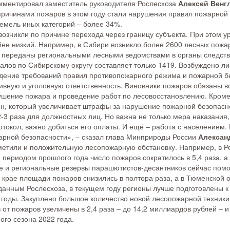
омментировал заместитель руководителя Рослесхоза
Алексей Венг
ричинами пожаров в этом году стали нарушения правил пожарной 
земель иных категорий – более 34%.
возникли по причине перехода через границу субъекта. При этом 
не низкий. Например, в Сибири возникло более 2600 лесных пожар
 переданы региональными лесными ведомствами в органы следстви
алов по Сибирскому округу составляет только 1419. Возбуждено ли
дение требований правил противопожарного режима и пожарной б
ивную и уголовную ответственность. Виновники пожаров обязаны в
ушение пожара и проведение работ по лесовосстановлению. Кроме 
н, который увеличивает штрафы за нарушение пожарной безопасно
2-3 раза для должностных лиц. Но важна не только мера наказания,
ротокол, важно добиться его оплаты. И ещё – работа с население
арной безопасности», – сказал глава Минприроды России
Алексан
метили и положительную лесопожарную обстановку. Например, в Ре
периодом прошлого года число пожаров сократилось в 5,4 раза, а 
 и региональные резервы парашютистов-десантников сейчас помо
крае площади пожаров снизились в полтора раза, а в Тюменской об
данным Рослесхоза, в текущем году регионы лучше подготовлены к
годы. Закуплено большое количество новой лесопожарной техники
 от пожаров увеличены в 2,4 раза – до 14,2 миллиардов рублей – 
го сезона 2022 года.