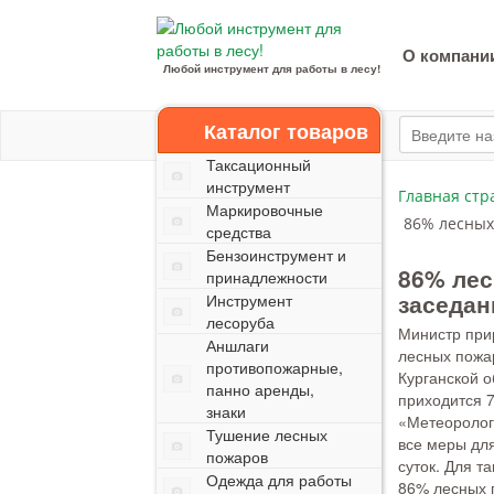
О компани
Любой инструмент для работы в лесу!
Каталог товаров
Таксационный
инструмент
Главная стр
Маркировочные
86% лесных
средства
Бензоинструмент и
86% лес
принадлежности
заседан
Инструмент
лесоруба
Министр при
Аншлаги
лесных пожа
противопожарные,
Курганской о
панно аренды,
приходится 
знаки
«Метеоролог
Тушение лесных
все меры дл
пожаров
суток. Для 
Одежда для работы
86% лесных п