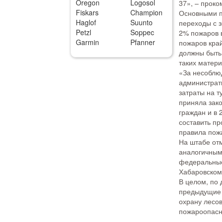
Oregon
Logosol
37», – прок
Fiskars
Champion
Основными п
Haglof
Suunto
переходы с 
Petzl
Soppec
2% пожаров 
Garmin
Pfanner
пожаров край
должны быть
таких матери
«За несоблю
администрат
затраты на т
приняла зако
граждан и в 
составить п
правила пож
На штабе от
аналогичным 
федеральные
Хабаровском 
В целом, по 
предыдущие 
охрану лесов
пожароопасно