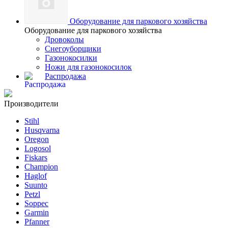
Оборудование для паркового хозяйства
Оборудование для паркового хозяйства
Дровоколы
Снегоуборщики
Газонокосилки
Ножи для газонокосилок
Распродажа
Производители
Stihl
Husqvarna
Oregon
Logosol
Fiskars
Champion
Haglof
Suunto
Petzl
Soppec
Garmin
Pfanner