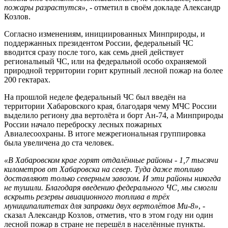
пожары разрастутся»
, - отметил в своём докладе Александр
Козлов.
Согласно изменениям, инициированных Минприроды, и
поддержанных президентом России, федеральный ЧС
вводится сразу после того, как семь дней действует
региональный ЧС, или на федеральной особо охраняемой
природной территории горит крупный лесной пожар на более
200 гектарах.
На прошлой неделе федеральный ЧС был введён на
территории Хабаровского края, благодаря чему МЧС России
выделило региону два вертолёта и борт Ан-74, а Минприроды
России начало переброску лесных пожарных
Авиалесоохраны. В итоге межрегиональная группировка
была увеличена до ста человек.
«В Хабаровском крае горят отдалённые районы - 1,7 тысячи
километров от Хабаровска на север. Туда даже топливо
доставляют только северным завозом. И эти районы никогда
не тушили. Благодаря введению федерального ЧС, мы смогли
вскрыть резервы авиационного топлива в трёх
муниципалитетах для заправки двух вертолётов Ми-8»
, -
сказал Александр Козлов, отметив, что в этом году ни один
лесной пожар в стране не перешёл в населённые пункты.