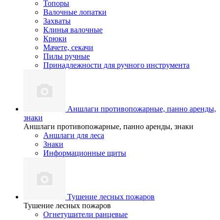
Топоры
Валочные лопатки
Захваты
Клинья валочные
Крюки
Мачете, секачи
Пилы ручные
Принадлежности для ручного инструмента
Аншлаги противопожарные, панно аренды,
знаки
Аншлаги противопожарные, панно аренды, знаки
Аншлаги для леса
Знаки
Информационные щиты
Тушение лесных пожаров
Тушение лесных пожаров
Огнетушители ранцевые