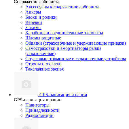
Снаряжение арбориста
Аксессуары к снаряжению арбориста
Анкеры
Блоки и ролики
Веревки
Зажимы
Карабины и соединительные элементы
Шлемы защитные
Обвязки (страховочные и удерживающие привязи)
Самостраховки и амортизаторы рывка
(страховочные)
Спусковые, тормозные и страховочные устройства
Стропы и охватки
Такелажные звенья
GPS-навигация и рации
GPS-навигация и рации
Навигаторы
Принадлежности
Радиостанции