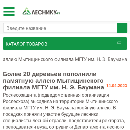
Toggle
navigation
КАТАЛОГ ТОВАРОВ
Таксационный инструмент
ю аллею Мытищинского филиала МГТУ им. Н. Э. Баумана
Маркировочные средства
Более 20 деревьев пополнили
памятную аллею Мытищинского
Бензоинструмент и
филиала МГТУ им. Н. Э. Баумана
14.04.2023
принадлежности
Рослесозащита (подведомственная организация
Инструмент лесоруба
Рослесхоза) высадила на территории Мытищинского
филиала МГТУ им. Н. Э. Баумана хвойную аллею. В
Аншлаги противопожарные, панно
посадках приняли участие будущие лесники,
аренды, знаки
специалисты лесной отрасли, представители ректората,
преподаватели вуза, сотрудники Департамента лесного
Тушение лесных пожаров