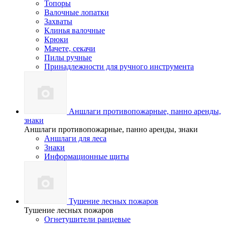
Топоры
Валочные лопатки
Захваты
Клинья валочные
Крюки
Мачете, секачи
Пилы ручные
Принадлежности для ручного инструмента
Аншлаги противопожарные, панно аренды,
знаки
Аншлаги противопожарные, панно аренды, знаки
Аншлаги для леса
Знаки
Информационные щиты
Тушение лесных пожаров
Тушение лесных пожаров
Огнетушители ранцевые