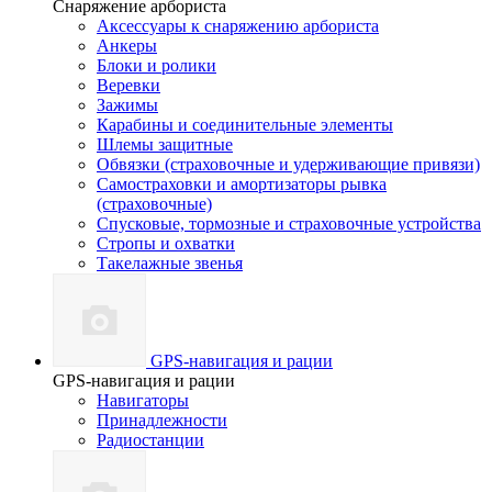
Снаряжение арбориста
Аксессуары к снаряжению арбориста
Анкеры
Блоки и ролики
Веревки
Зажимы
Карабины и соединительные элементы
Шлемы защитные
Обвязки (страховочные и удерживающие привязи)
Самостраховки и амортизаторы рывка
(страховочные)
Спусковые, тормозные и страховочные устройства
Стропы и охватки
Такелажные звенья
GPS-навигация и рации
GPS-навигация и рации
Навигаторы
Принадлежности
Радиостанции