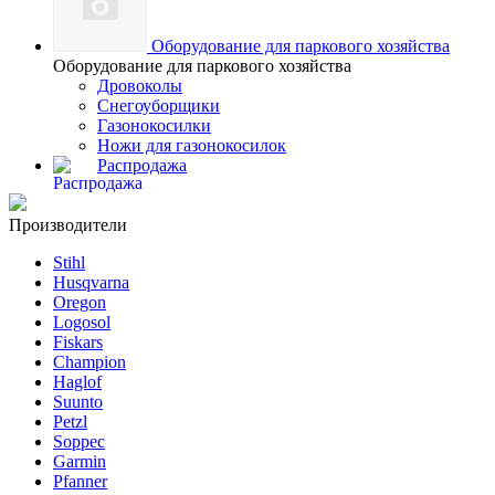
Оборудование для паркового хозяйства
Оборудование для паркового хозяйства
Дровоколы
Снегоуборщики
Газонокосилки
Ножи для газонокосилок
Распродажа
Производители
Stihl
Husqvarna
Oregon
Logosol
Fiskars
Champion
Haglof
Suunto
Petzl
Soppec
Garmin
Pfanner