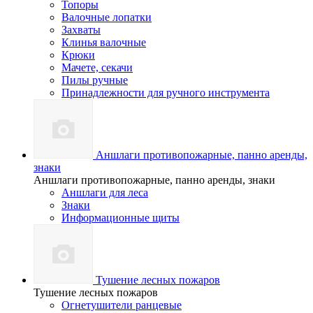
Топоры
Валочные лопатки
Захваты
Клинья валочные
Крюки
Мачете, секачи
Пилы ручные
Принадлежности для ручного инструмента
Аншлаги противопожарные, панно аренды,
знаки
Аншлаги противопожарные, панно аренды, знаки
Аншлаги для леса
Знаки
Информационные щиты
Тушение лесных пожаров
Тушение лесных пожаров
Огнетушители ранцевые