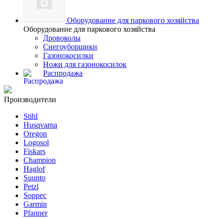
Оборудование для паркового хозяйства
Оборудование для паркового хозяйства
Дровоколы
Снегоуборщики
Газонокосилки
Ножи для газонокосилок
Распродажа
Производители
Stihl
Husqvarna
Oregon
Logosol
Fiskars
Champion
Haglof
Suunto
Petzl
Soppec
Garmin
Pfanner