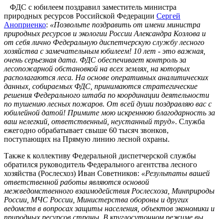
ФДС с юбилеем поздравил заместитель министра
природных ресурсов Российской Федерации
Сергей
Аноприенко
:
«Позвольте поздравить от имени министра
природных ресурсов и экологии России Александра Козлова и
от себя лично Федеральную диспетчерскую службу лесного
хозяйства с замечательным юбилеем! 10 лет - это важная,
очень серьезная дата. ФДС обеспечивает контроль за
лесопожарной обстановкой на всех землях, на которых
располагаются леса. На основе оперативных аналитических
данных, собираемых ФДС, принимаются стратегические
решения Федерального штаба по координации деятельности
по тушению лесных пожаров. От всей души поздравляю вас с
юбилейной датой! Примите мою искреннюю благодарность за
ваш нелегкий, ответственный, неустанный труд»
. Служба
ежегодно обрабатывает свыше 60 тысяч звонков,
поступающих на Прямую линию лесной охраны.
Также к коллективу Федеральной диспетчерской службы
обратился руководитель Федерального агентства лесного
хозяйства (Рослесхоз) Иван Советников:
«Результаты вашей
ответственной работы являются основой
межведомственного взаимодействия Рослесхоза, Минприроды
России, МЧС России, Министерства обороны и других
ведомств в вопросах защиты населения, объектов экономики и
природных ресурсов страны. В круглосуточном режиме вы