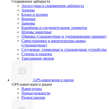
Снаряжение арбориста
Аксессуары к снаряжению арбориста
Анкеры
Блоки и ролики
Веревки
Зажимы
Карабины и соединительные элементы
Шлемы защитные
Обвязки (страховочные и удерживающие привязи)
Самостраховки и амортизаторы рывка
(страховочные)
Спусковые, тормозные и страховочные устройства
Стропы и охватки
Такелажные звенья
GPS-навигация и рации
GPS-навигация и рации
Навигаторы
Принадлежности
Радиостанции