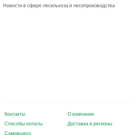
Тушение лесных пожаров
Новости в сфере лесельхоза и лесопроизводства
Одежда для работы в лесу
Снаряжение лесника и егеря
Лесовосстановление
Библиотека лесника
Снаряжение арбориста
GPS-навигация и рации
Оборудование для паркового
хозяйства
Контакты
О компании
Распродажа
Способы оплаты
Доставка в регионы
Самовывоз