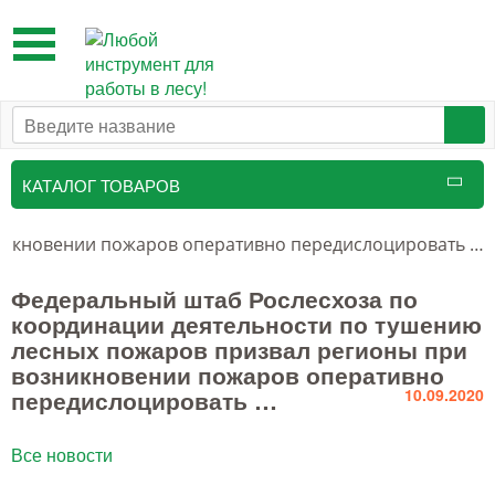
Toggle
navigation
КАТАЛОГ ТОВАРОВ
Таксационный инструмент
зникновении пожаров оперативно передислоцировать …
Маркировочные средства
Федеральный штаб Рослесхоза по
координации деятельности по тушению
Бензоинструмент и
лесных пожаров призвал регионы при
принадлежности
возникновении пожаров оперативно
передислоцировать …
10.09.2020
Инструмент лесоруба
Аншлаги противопожарные, панно
Все новости
аренды, знаки