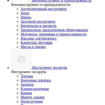
Бензоинструмент и принадлежности
Бензоинструмент и принадлежности
Акумуляторный инструмент
Цепи
Шины
Заточной инструмент
Бензопилы и запчасти
Заклепочное, расклепочное оборудование
Мотокосы, триммеры и принадлежности
Насадки для бензопил
Канистры, футляры
Масла и смазки
Инструмент лесоруба
Инструмент лесоруба
Топоры
Валочные лопатки
Захваты
Клинья валочные
Крюки
Мачете, секачи
Пилы ручные