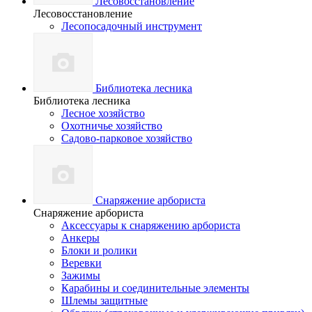
Лесовосстановление
Лесовосстановление
Лесопосадочный инструмент
Библиотека лесника
Библиотека лесника
Лесное хозяйство
Охотничье хозяйство
Садово-парковое хозяйство
Снаряжение арбориста
Снаряжение арбориста
Аксессуары к снаряжению арбориста
Анкеры
Блоки и ролики
Веревки
Зажимы
Карабины и соединительные элементы
Шлемы защитные