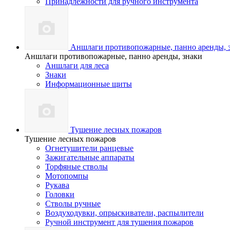
Принадлежности для ручного инструмента
Аншлаги противопожарные, панно аренды, 
Аншлаги противопожарные, панно аренды, знаки
Аншлаги для леса
Знаки
Информационные щиты
Тушение лесных пожаров
Тушение лесных пожаров
Огнетушители ранцевые
Зажигательные аппараты
Торфяные стволы
Мотопомпы
Рукава
Головки
Стволы ручные
Воздуходувки, опрыскиватели, распылители
Ручной инструмент для тушения пожаров