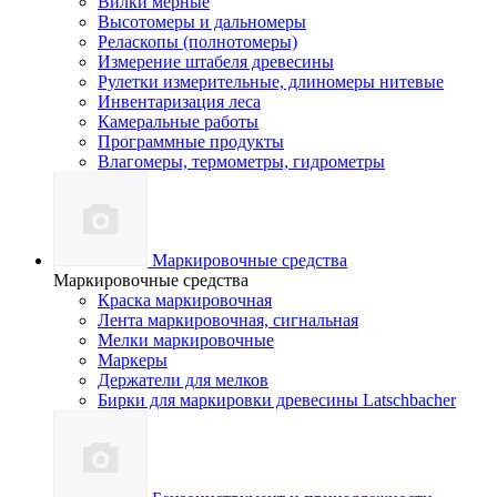
Вилки мерные
Высотомеры и дальномеры
Реласкопы (полнотомеры)
Измерение штабеля древесины
Рулетки измерительные, длиномеры нитевые
Инвентаризация леса
Камеральные работы
Программные продукты
Влагомеры, термометры, гидрометры
Маркировочные средства
Маркировочные средства
Краска маркировочная
Лента маркировочная, сигнальная
Мелки маркировочные
Маркеры
Держатели для мелков
Бирки для маркировки древесины Latschbacher