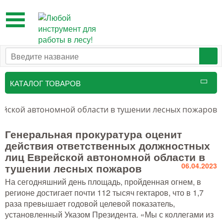
Toggle
navigation
КАТАЛОГ ТОВАРОВ
Таксационный инструмент
рейской автономной области в тушении лесных пожаров
Маркировочные средства
Генеральная прокуратура оценит
действия ответственных должностных
Бензоинструмент и
лиц Еврейской автономной области в
принадлежности
тушении лесных пожаров
06.04.2023
Инструмент лесоруба
На сегодняшний день площадь, пройденная огнем, в
регионе достигает почти 112 тысяч гектаров, что в 1,7
Аншлаги противопожарные, панно
раза превышает годовой целевой показатель,
аренды, знаки
установленный Указом Президента. «Мы с коллегами из