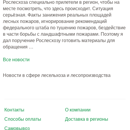
Рослесхоза специально прилетели в регион, чтобы на
Тушение лесных пожаров
месте посмотреть, что здесь происходит. Ситуация
серьёзная. Факты занижения реальных площадей
Одежда для работы в лесу
лесных пожаров, игнорирование рекомендаций
федерального штаба по тушению пожаров, бездействие
Снаряжение лесника и егеря
в части борьбы с ландшафтными пожарами. Поэтому я
дал поручение Рослесхозу готовить материалы для
Лесовосстановление
обращения …
Все новости
Библиотека лесника
Снаряжение арбориста
Новости в сфере лесельхоза и лесопроизводства
GPS-навигация и рации
Оборудование для паркового
хозяйства
Контакты
О компании
Распродажа
Способы оплаты
Доставка в регионы
Самовывоз