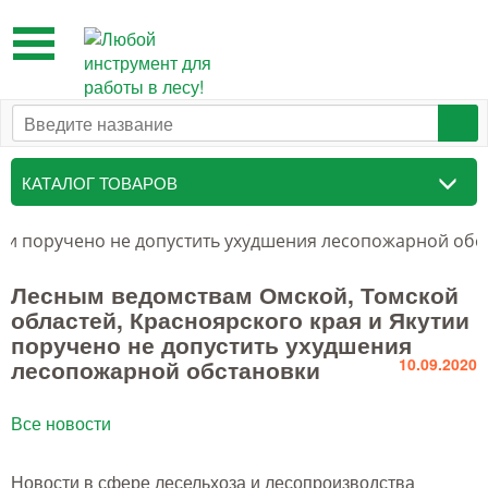
Toggle
navigation
КАТАЛОГ ТОВАРОВ
Таксационный инструмент
тии поручено не допустить ухудшения лесопожарной обс
Маркировочные средства
Лесным ведомствам Омской, Томской
областей, Красноярского края и Якутии
Бензоинструмент и
поручено не допустить ухудшения
принадлежности
лесопожарной обстановки
10.09.2020
Инструмент лесоруба
Все новости
Аншлаги противопожарные, панно
аренды, знаки
Новости в сфере лесельхоза и лесопроизводства