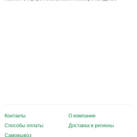
Тушение лесных пожаров
Одежда для работы в лесу
Снаряжение лесника и егеря
Лесовосстановление
Библиотека лесника
Снаряжение арбориста
GPS-навигация и рации
Оборудование для паркового
хозяйства
Контакты
О компании
Распродажа
Способы оплаты
Доставка в регионы
Самовывоз