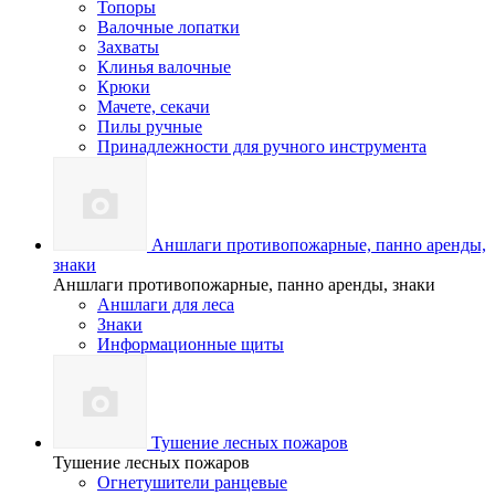
Топоры
Валочные лопатки
Захваты
Клинья валочные
Крюки
Мачете, секачи
Пилы ручные
Принадлежности для ручного инструмента
Аншлаги противопожарные, панно аренды,
знаки
Аншлаги противопожарные, панно аренды, знаки
Аншлаги для леса
Знаки
Информационные щиты
Тушение лесных пожаров
Тушение лесных пожаров
Огнетушители ранцевые