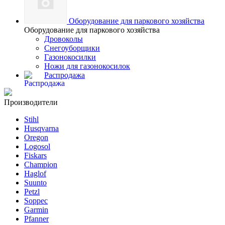
Оборудование для паркового хозяйства
Оборудование для паркового хозяйства
Дровоколы
Снегоуборщики
Газонокосилки
Ножи для газонокосилок
Распродажа
Производители
Stihl
Husqvarna
Oregon
Logosol
Fiskars
Champion
Haglof
Suunto
Petzl
Soppec
Garmin
Pfanner