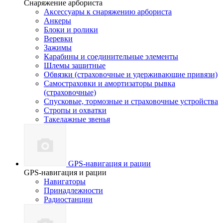
Снаряжение арбориста
Аксессуары к снаряжению арбориста
Анкеры
Блоки и ролики
Веревки
Зажимы
Карабины и соединительные элементы
Шлемы защитные
Обвязки (страховочные и удерживающие привязи)
Самостраховки и амортизаторы рывка
(страховочные)
Спусковые, тормозные и страховочные устройства
Стропы и охватки
Такелажные звенья
GPS-навигация и рации
GPS-навигация и рации
Навигаторы
Принадлежности
Радиостанции