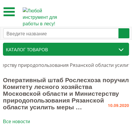
Toggle
navigation
КАТАЛОГ ТОВАРОВ
Таксационный инструмент
терству природопользования Рязанской области усилит
Маркировочные средства
Оперативный штаб Рослесхоза поручил
Комитету лесного хозяйства
Бензоинструмент и
Московской области и Министерству
принадлежности
природопользования Рязанской
области усилить меры …
10.09.2020
Инструмент лесоруба
Аншлаги противопожарные, панно
Все новости
аренды, знаки