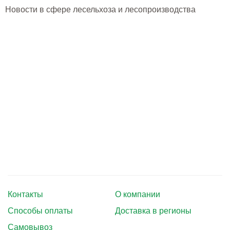
Тушение лесных пожаров
Новости в сфере лесельхоза и лесопроизводства
Одежда для работы в лесу
Снаряжение лесника и егеря
Лесовосстановление
Библиотека лесника
Снаряжение арбориста
GPS-навигация и рации
Оборудование для паркового
хозяйства
Контакты
О компании
Распродажа
Способы оплаты
Доставка в регионы
Самовывоз