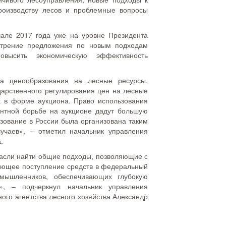
роизводству лесов и проблемные вопросы
чале 2017 года уже на уровне Президента
мотрение предложения по новым подходам
высить экономическую эффективность
ма ценообразования на лесные ресурсы,
арственного регулирования цен на лесные
х в форме аукциона. Право использования
ентной борьбе на аукционе дадут большую
ьзование в России была организована таким
учаев», – отметил начальник управления
.
расли найти общие подходы, позволяющие с
тающее поступление средств в федеральный
омышленников, обеспечивающих глубокую
», – подчеркнул начальник управления
ого агентства лесного хозяйства Александр