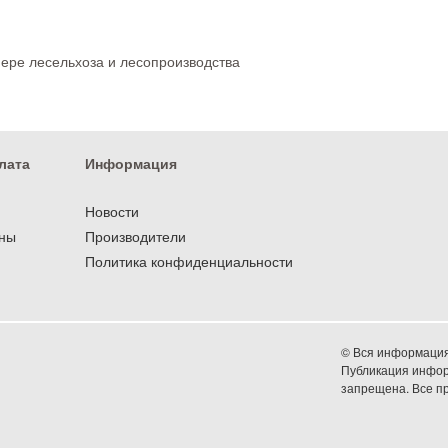
фере лесельхоза и лесопроизводства
лата
Информация
Новости
оны
Производители
Политика конфиденциальности
© Вся информация 
Публикация информ
запрещена. Все 