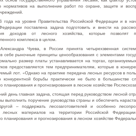
 нормативов на выполнение работ по охране, защите и восп
учреждений.
6 года на уровне Правительства Российской Федерации и в на
Федерации поставлена задача подготовить и внести на расс
ия доходов от лесного хозяйства, которые позволят по
енного комплекса в целом.
Александра Чуева, в России принята четырехзвенная систе
в себе рыночные принципы ценообразования с элементами госуд
рмально размер платы устанавливается на торгах, организуемы
тков предоставляется тем предпринимателям, которые в конкур
гуемый лот. «Однако на практике передача лесных ресурсов в пол
о конкурентной борьбы практически не было в большинстве сл
о планирования и прогнозирования в лесном хозяйстве Рослесхоза
ний день главная задача, стоящая перед руководством лесной от
ны выполнить поручение руководства страны и обеспечить нарас
другой – поддержать лесозаготовителей и особенно лесопр
у лесных материалов на территории Российской Федерации
го планирования и прогнозирования в лесном хозяйстве Федеральн