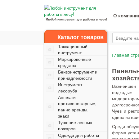
О компани
Любой инструмент для работы в лесу!
Каталог товаров
Таксационный
инструмент
Главная стр
Маркировочные
средства
Панельн
Бензоинструмент и
хозяйст
принадлежности
Инструмент
Важнейшей 
лесоруба
подходы» 
Аншлаги
модератор
противопожарные,
долгосрочно
панно аренды,
Чуев и рект
знаки
одних из наи
Тушение лесных
Среди обсуж
пожаров
форма устан
Одежда для работы
экономическ