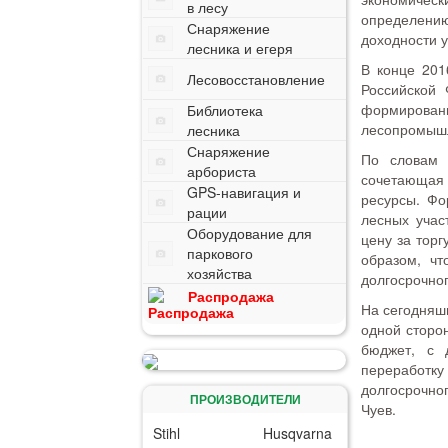
в лесу
определению
Снаряжение
доходности 
лесника и егеря
В конце 201
Лесовосстановление
Российской 
формирован
Библиотека
лесопромышл
лесника
Снаряжение
По словам 
арбориста
сочетающая 
GPS-навигация и
ресурсы. Фо
рации
лесных учас
Оборудование для
цену за тор
паркового
образом, чт
хозяйства
долгосрочног
Распродажа
На сегодняш
одной сторо
бюджет, с 
переработк
долгосрочно
ПРОИЗВОДИТЕЛИ
Чуев.
Stihl
Husqvarna