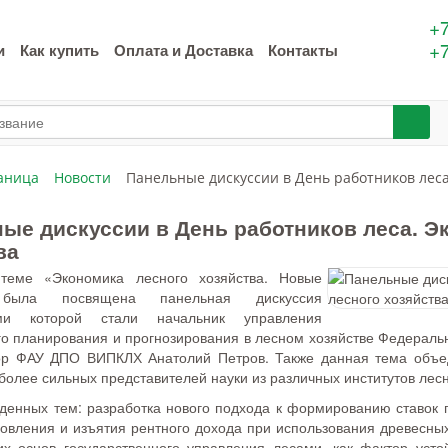
+7
+7
и
Как купить
Оплата и Доставка
Контакты
аница
Новости
Панельные дискуссии в День работников леса
ые дискуссии в День работников леса. Э
ва
теме «Экономика лесного хозяйства. Новые
была посвящена панельная дискуссия
ами которой стали начальник управления
го планирования и прогнозирования в лесном хозяйстве Федеральн
ор ФАУ ДПО ВИПКЛХ Анатолий Петров. Также данная тема объе
более сильных представителей науки из различных институтов лес
денных тем: разработка нового подхода к формированию ставок п
овления и изъятия рентного дохода при использования древесны
их основ государственного управления лесами, как фактор усто