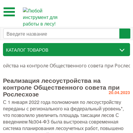
Toggle
navigation
КАТАЛОГ ТОВАРОВ
Таксационный инструмент
ройства на контроле Общественного совета при Рослес
Маркировочные средства
Реализация лесоустройства на
контроле Общественного совета при
Бензоинструмент и
Рослесхозе
20.04.2023
принадлежности
С 1 января 2022 года полномочия по лесоустройству
Инструмент лесоруба
переданы с регионального на федеральный уровень*,
что позволило увеличить площадь таксации лесов С
Аншлаги противопожарные, панно
введением №304-ФЗ была выстроена современная
аренды, знаки
система планирования лесоучетных работ, повышено