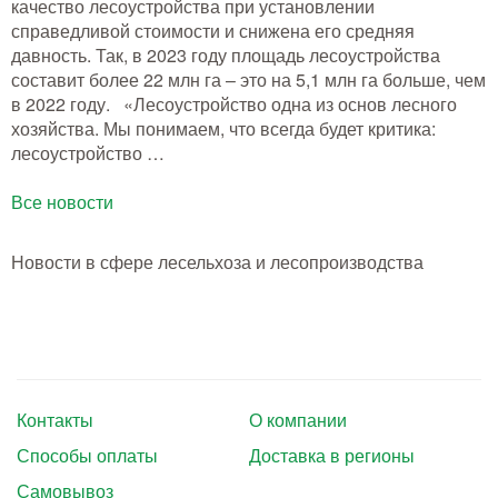
качество лесоустройства при установлении
Тушение лесных пожаров
справедливой стоимости и снижена его средняя
давность. Так, в 2023 году площадь лесоустройства
Одежда для работы в лесу
составит более 22 млн га – это на 5,1 млн га больше, чем
в 2022 году. «Лесоустройство одна из основ лесного
Снаряжение лесника и егеря
хозяйства. Мы понимаем, что всегда будет критика:
лесоустройство …
Лесовосстановление
Все новости
Библиотека лесника
Новости в сфере лесельхоза и лесопроизводства
Снаряжение арбориста
GPS-навигация и рации
Оборудование для паркового
хозяйства
Контакты
О компании
Распродажа
Способы оплаты
Доставка в регионы
Самовывоз