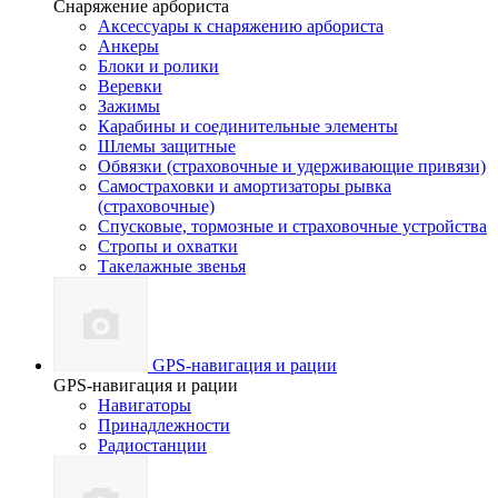
Снаряжение арбориста
Аксессуары к снаряжению арбориста
Анкеры
Блоки и ролики
Веревки
Зажимы
Карабины и соединительные элементы
Шлемы защитные
Обвязки (страховочные и удерживающие привязи)
Самостраховки и амортизаторы рывка
(страховочные)
Спусковые, тормозные и страховочные устройства
Стропы и охватки
Такелажные звенья
GPS-навигация и рации
GPS-навигация и рации
Навигаторы
Принадлежности
Радиостанции