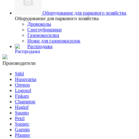
Оборудование для паркового хозяйства
Оборудование для паркового хозяйства
Дровоколы
Снегоуборщики
Газонокосилки
Ножи для газонокосилок
Распродажа
Производители
Stihl
Husqvarna
Oregon
Logosol
Fiskars
Champion
Haglof
Suunto
Petzl
Soppec
Garmin
Pfanner