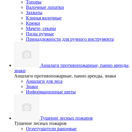
Топоры
Валочные лопатки
Захваты
Клинья валочные
Крюки
Мачете, секачи
Пилы ручные
Принадлежности для ручного инструмента
Аншлаги противопожарные, панно аренды,
знаки
Аншлаги противопожарные, панно аренды, знаки
Аншлаги для леса
Знаки
Информационные щиты
Тушение лесных пожаров
Тушение лесных пожаров
Огнетушители ранцевые