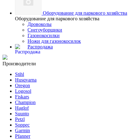
Оборудование для паркового хозяйства
Оборудование для паркового хозяйства
Дровоколы
Снегоуборщики
Газонокосилки
Ножи для газонокосилок
Распродажа
Производители
Stihl
Husqvarna
Oregon
Logosol
Fiskars
Champion
Haglof
Suunto
Petzl
Soppec
Garmin
Pfanner