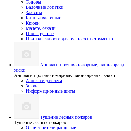
Топоры
Валочные лопатки
Захваты
Клинья валочные
Крюки
Мачете, секачи
Пилы ручные
Принадлежности для ручного инструмента
Аншлаги противопожарные, панно аренды,
знаки
Аншлаги противопожарные, панно аренды, знаки
Аншлаги для леса
Знаки
Информационные щиты
Тушение лесных пожаров
Тушение лесных пожаров
Огнетушители ранцевые