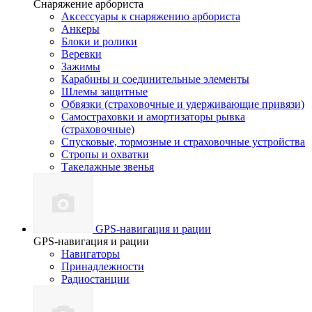
Снаряжение арбориста
Аксессуары к снаряжению арбориста
Анкеры
Блоки и ролики
Веревки
Зажимы
Карабины и соединительные элементы
Шлемы защитные
Обвязки (страховочные и удерживающие привязи)
Самостраховки и амортизаторы рывка
(страховочные)
Спусковые, тормозные и страховочные устройства
Стропы и охватки
Такелажные звенья
GPS-навигация и рации
GPS-навигация и рации
Навигаторы
Принадлежности
Радиостанции