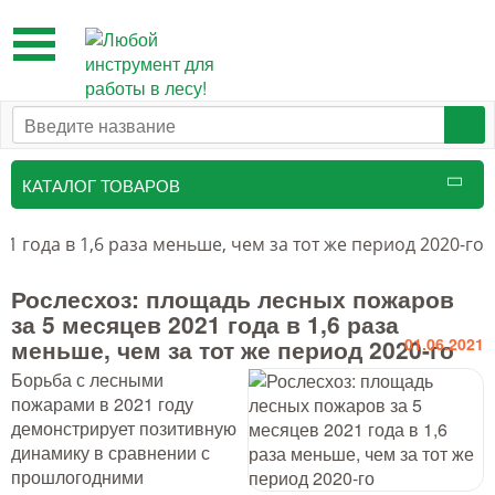
Toggle
navigation
КАТАЛОГ ТОВАРОВ
Таксационный инструмент
1 года в 1,6 раза меньше, чем за тот же период 2020-го
Маркировочные средства
Рослесхоз: площадь лесных пожаров
за 5 месяцев 2021 года в 1,6 раза
Бензоинструмент и
меньше, чем за тот же период 2020-го
01.06.2021
принадлежности
Борьба с лесными
Инструмент лесоруба
пожарами в 2021 году
демонстрирует позитивную
Аншлаги противопожарные, панно
динамику в сравнении с
аренды, знаки
прошлогодними