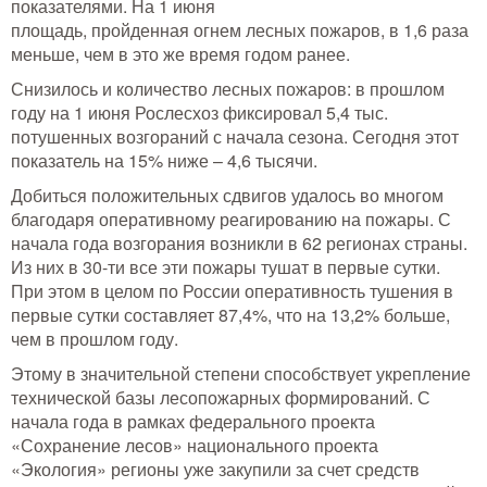
показателями. На 1 июня
Тушение лесных пожаров
площадь, пройденная огнем лесных пожаров, в 1,6 раза
меньше, чем в это же время годом ранее.
Одежда для работы в лесу
Снизилось и количество лесных пожаров: в прошлом
году на 1 июня Рослесхоз фиксировал 5,4 тыс.
Снаряжение лесника и егеря
потушенных возгораний с начала сезона. Сегодня этот
показатель на 15% ниже – 4,6 тысячи.
Лесовосстановление
Добиться положительных сдвигов удалось во многом
благодаря оперативному реагированию на пожары. С
Библиотека лесника
начала года возгорания возникли в 62 регионах страны.
Из них в 30-ти все эти пожары тушат в первые сутки.
Снаряжение арбориста
При этом в целом по России оперативность тушения в
первые сутки составляет 87,4%, что на 13,2% больше,
GPS-навигация и рации
чем в прошлом году.
Этому в значительной степени способствует укрепление
Оборудование для паркового
хозяйства
технической базы лесопожарных формирований. С
начала года в рамках федерального проекта
Распродажа
«Сохранение лесов» национального проекта
«Экология» регионы уже закупили за счет средств