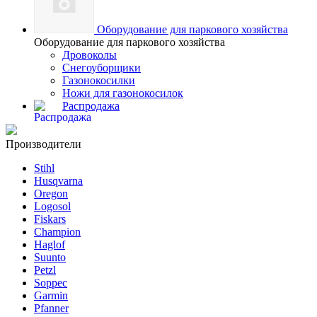
Оборудование для паркового хозяйства
Оборудование для паркового хозяйства
Дровоколы
Снегоуборщики
Газонокосилки
Ножи для газонокосилок
Распродажа
Производители
Stihl
Husqvarna
Oregon
Logosol
Fiskars
Champion
Haglof
Suunto
Petzl
Soppec
Garmin
Pfanner