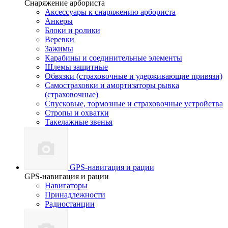
Снаряжение арбориста
Аксессуары к снаряжению арбориста
Анкеры
Блоки и ролики
Веревки
Зажимы
Карабины и соединительные элементы
Шлемы защитные
Обвязки (страховочные и удерживающие привязи)
Самостраховки и амортизаторы рывка
(страховочные)
Спусковые, тормозные и страховочные устройства
Стропы и охватки
Такелажные звенья
GPS-навигация и рации
GPS-навигация и рации
Навигаторы
Принадлежности
Радиостанции