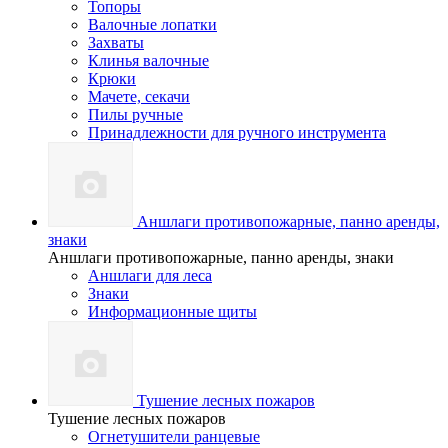
Топоры
Валочные лопатки
Захваты
Клинья валочные
Крюки
Мачете, секачи
Пилы ручные
Принадлежности для ручного инструмента
Аншлаги противопожарные, панно аренды,
знаки
Аншлаги противопожарные, панно аренды, знаки
Аншлаги для леса
Знаки
Информационные щиты
Тушение лесных пожаров
Тушение лесных пожаров
Огнетушители ранцевые