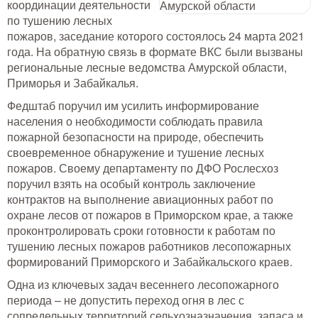
координации деятельности
Тушение лесных пожаров
по тушению лесных
пожаров, заседание которого состоялось 24 марта 2021
Одежда для работы в лесу
года. На обратную связь в формате ВКС были вызваны
региональные лесные ведомства Амурской области,
Снаряжение лесника и егеря
Приморья и Забайкалья.
Федштаб поручил им усилить информирование
Лесовосстановление
населения о необходимости соблюдать правила
пожарной безопасности на природе, обеспечить
Библиотека лесника
своевременное обнаружение и тушение лесных
пожаров. Своему департаменту по ДФО Рослесхоз
Снаряжение арбориста
поручил взять на особый контроль заключение
контрактов на выполнение авиационных работ по
охране лесов от пожаров в Приморском крае, а также
GPS-навигация и рации
проконтролировать сроки готовности к работам по
Оборудование для паркового
тушению лесных пожаров работников лесопожарных
хозяйства
формирований Приморского и Забайкальского краев.
Распродажа
Одна из ключевых задач весеннего лесопожарного
периода – не допустить переход огня в лес с
сопредельных территорий сельхозназначения, запаса и