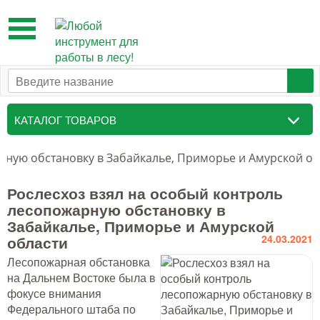
Toggle
navigation
КАТАЛОГ ТОВАРОВ
Таксационный инструмент
рную обстановку в Забайкалье, Приморье и Амурской об
Маркировочные средства
Рослесхоз взял на особый контроль
лесопожарную обстановку в
Бензоинструмент и
Забайкалье, Приморье и Амурской
принадлежности
области
24.03.2021
Инструмент лесоруба
Лесопожарная обстановка
на Дальнем Востоке была в
Аншлаги противопожарные, панно
фокусе внимания
аренды, знаки
Федерального штаба по