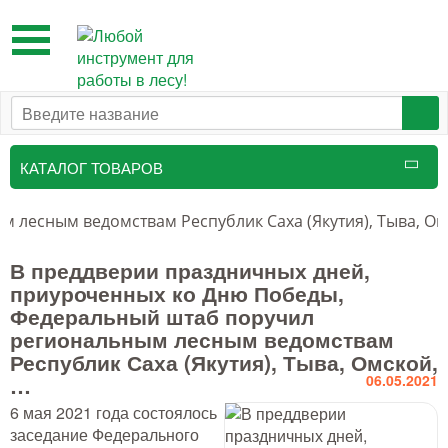
Toggle
navigation
КАТАЛОГ ТОВАРОВ
Таксационный инструмент
лесным ведомствам Республик Саха (Якутия), Тыва, Ом
Маркировочные средства
В преддверии праздничных дней,
приуроченных ко Дню Победы,
Бензоинструмент и
Федеральный штаб поручил
принадлежности
региональным лесным ведомствам
Республик Саха (Якутия), Тыва, Омской,
Инструмент лесоруба
…
06.05.2021
Аншлаги противопожарные, панно
6 мая 2021 года состоялось
аренды, знаки
заседание Федерального