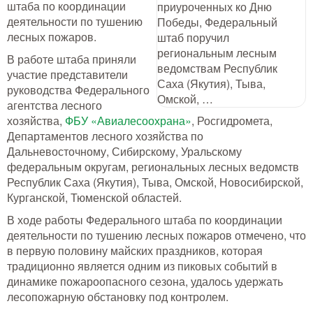
штаба по координации
Тушение лесных пожаров
деятельности по тушению
лесных пожаров.
Одежда для работы в лесу
В работе штаба приняли
участие представители
Снаряжение лесника и егеря
руководства Федерального
агентства лесного
Лесовосстановление
хозяйства,
ФБУ «Авиалесоохрана»
, Росгидромета,
Департаментов лесного хозяйства по
Библиотека лесника
Дальневосточному, Сибирскому, Уральскому
федеральным округам, региональных лесных ведомств
Снаряжение арбориста
Республик Саха (Якутия), Тыва, Омской, Новосибирской,
Курганской, Тюменской областей.
GPS-навигация и рации
В ходе работы Федерального штаба по координации
деятельности по тушению лесных пожаров отмечено, что
Оборудование для паркового
в первую половину майских праздников, которая
хозяйства
традиционно является одним из пиковых событий в
Распродажа
динамике пожароопасного сезона, удалось удержать
лесопожарную обстановку под контролем.