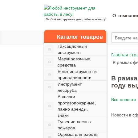
О компани
Любой инструмент для работы в лесу!
Каталог товаров
Таксационный
инструмент
Главная стр
Маркировочные
В рамках ф
средства
Бензоинструмент и
В рамка
принадлежности
году вы
Инструмент
лесоруба
Аншлаги
Все новости
противопожарные,
панно аренды,
Новости в с
знаки
Тушение лесных
пожаров
Одежда для работы