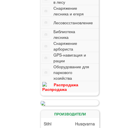
в лесу
Снаряжение
лесника и егеря
Лесовосстановление
Библиотека
лесника
Снаряжение
арбориста
GPS-навигация и
рации
Оборудование для
паркового
хозяйства
Распродажа
ПРОИЗВОДИТЕЛИ
Stihl
Husqvarna