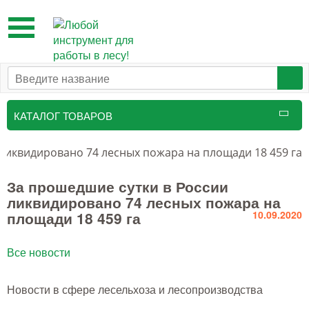
Toggle
navigation
КАТАЛОГ ТОВАРОВ
Таксационный инструмент
ликвидировано 74 лесных пожара на площади 18 459 га
Маркировочные средства
За прошедшие сутки в России
ликвидировано 74 лесных пожара на
Бензоинструмент и
площади 18 459 га
10.09.2020
принадлежности
Инструмент лесоруба
Все новости
Аншлаги противопожарные, панно
Новости в сфере лесельхоза и лесопроизводства
аренды, знаки