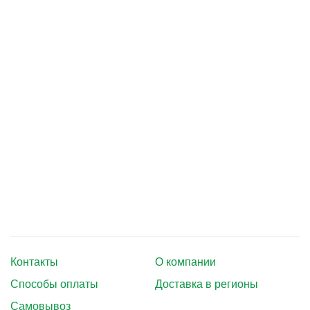
Тушение лесных пожаров
Одежда для работы в лесу
Снаряжение лесника и егеря
Лесовосстановление
Библиотека лесника
Снаряжение арбориста
GPS-навигация и рации
Оборудование для паркового
хозяйства
Контакты
О компании
Распродажа
Способы оплаты
Доставка в регионы
Самовывоз