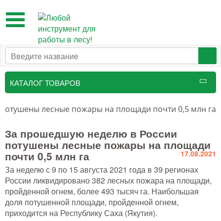
Toggle
navigation
КАТАЛОГ ТОВАРОВ
Таксационный инструмент
потушены лесные пожары на площади почти 0,5 млн га
Маркировочные средства
За прошедшую неделю в России
потушены лесные пожары на площади
Бензоинструмент и
почти 0,5 млн га
17.08.2021
принадлежности
За неделю с 9 по 15 августа 2021 года в 39 регионах
Инструмент лесоруба
России ликвидировано 382 лесных пожара на площади,
пройденной огнем, более 493 тысяч га. Наибольшая
Аншлаги противопожарные, панно
доля потушенной площади, пройденной огнем,
аренды, знаки
приходится на Республику Саха (Якутия).