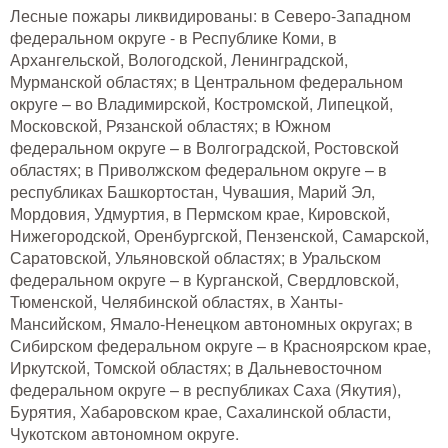
Тушение лесных пожаров
Лесные пожары ликвидированы: в Северо-Западном
федеральном округе - в Республике Коми, в
Архангельской, Вологодской, Ленинградской,
Одежда для работы в лесу
Мурманской областях; в Центральном федеральном
округе – во Владимирской, Костромской, Липецкой,
Снаряжение лесника и егеря
Московской, Рязанской областях; в Южном
федеральном округе – в Волгоградской, Ростовской
Лесовосстановление
областях; в Приволжском федеральном округе – в
республиках Башкортостан, Чувашия, Марий Эл,
Библиотека лесника
Мордовия, Удмуртия, в Пермском крае, Кировской,
Нижегородской, Оренбургской, Пензенской, Самарской,
Снаряжение арбориста
Саратовской, Ульяновской областях; в Уральском
федеральном округе – в Курганской, Свердловской,
Тюменской, Челябинской областях, в Ханты-
GPS-навигация и рации
Мансийском, Ямало-Ненецком автономных округах; в
Оборудование для паркового
Сибирском федеральном округе – в Красноярском крае,
хозяйства
Иркутской, Томской областях; в Дальневосточном
федеральном округе – в республиках Саха (Якутия),
Распродажа
Бурятия, Хабаровском крае, Сахалинской области,
Чукотском автономном округе.