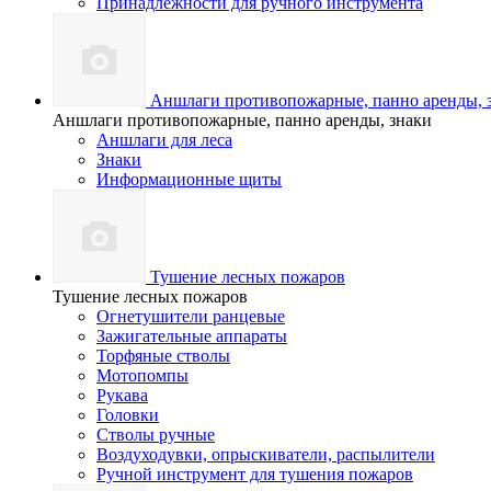
Принадлежности для ручного инструмента
Аншлаги противопожарные, панно аренды, 
Аншлаги противопожарные, панно аренды, знаки
Аншлаги для леса
Знаки
Информационные щиты
Тушение лесных пожаров
Тушение лесных пожаров
Огнетушители ранцевые
Зажигательные аппараты
Торфяные стволы
Мотопомпы
Рукава
Головки
Стволы ручные
Воздуходувки, опрыскиватели, распылители
Ручной инструмент для тушения пожаров