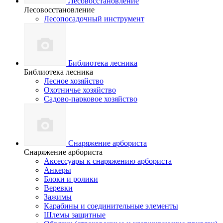
Лесовосстановление
Лесовосстановление
Лесопосадочный инструмент
Библиотека лесника
Библиотека лесника
Лесное хозяйство
Охотничье хозяйство
Садово-парковое хозяйство
Снаряжение арбориста
Снаряжение арбориста
Аксессуары к снаряжению арбориста
Анкеры
Блоки и ролики
Веревки
Зажимы
Карабины и соединительные элементы
Шлемы защитные