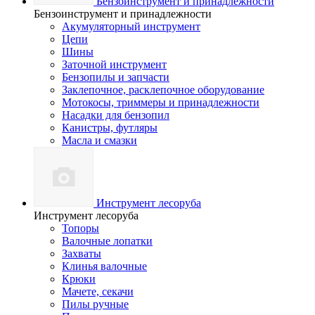
Бензоинструмент и принадлежности
Бензоинструмент и принадлежности
Акумуляторный инструмент
Цепи
Шины
Заточной инструмент
Бензопилы и запчасти
Заклепочное, расклепочное оборудование
Мотокосы, триммеры и принадлежности
Насадки для бензопил
Канистры, футляры
Масла и смазки
Инструмент лесоруба
Инструмент лесоруба
Топоры
Валочные лопатки
Захваты
Клинья валочные
Крюки
Мачете, секачи
Пилы ручные