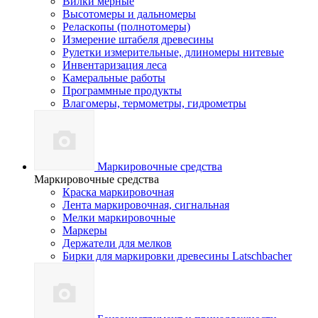
Вилки мерные
Высотомеры и дальномеры
Реласкопы (полнотомеры)
Измерение штабеля древесины
Рулетки измерительные, длиномеры нитевые
Инвентаризация леса
Камеральные работы
Программные продукты
Влагомеры, термометры, гидрометры
Маркировочные средства
Маркировочные средства
Краска маркировочная
Лента маркировочная, сигнальная
Мелки маркировочные
Маркеры
Держатели для мелков
Бирки для маркировки древесины Latschbacher