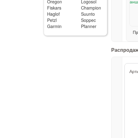
Oregon
Logosol
Fiskars
Champion
Haglof
Suunto
Petzl
Soppec
Garmin
Pfanner
Пр
Распрода
Арт