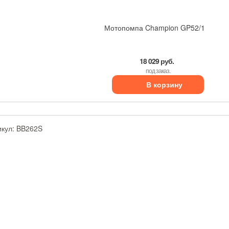
Мотопомпа Champion GP52/1
18 029 руб.
под заказ.
В корзину
икул:
BB262S