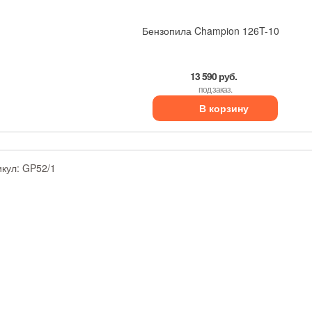
Бензопила Champion 126T-10
13 590 руб.
под заказ.
В корзину
икул:
GP52/1