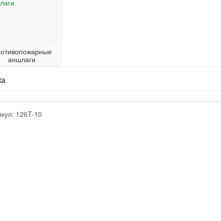
отивопожарные
аншлаги
жа
икул:
126T-10