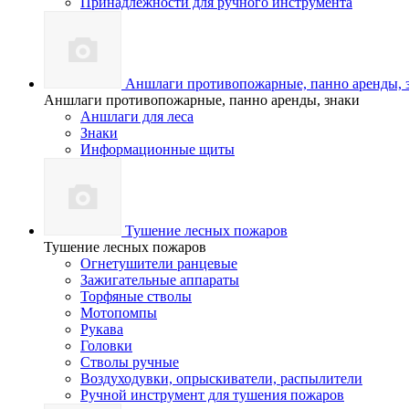
Принадлежности для ручного инструмента
Аншлаги противопожарные, панно аренды, 
Аншлаги противопожарные, панно аренды, знаки
Аншлаги для леса
Знаки
Информационные щиты
Тушение лесных пожаров
Тушение лесных пожаров
Огнетушители ранцевые
Зажигательные аппараты
Торфяные стволы
Мотопомпы
Рукава
Головки
Стволы ручные
Воздуходувки, опрыскиватели, распылители
Ручной инструмент для тушения пожаров