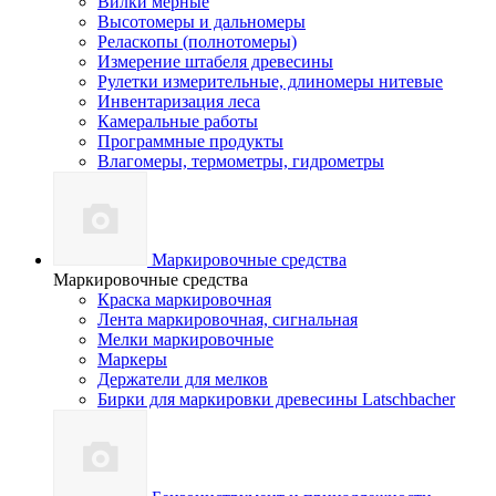
Вилки мерные
Высотомеры и дальномеры
Реласкопы (полнотомеры)
Измерение штабеля древесины
Рулетки измерительные, длиномеры нитевые
Инвентаризация леса
Камеральные работы
Программные продукты
Влагомеры, термометры, гидрометры
Маркировочные средства
Маркировочные средства
Краска маркировочная
Лента маркировочная, сигнальная
Мелки маркировочные
Маркеры
Держатели для мелков
Бирки для маркировки древесины Latschbacher