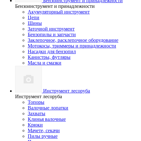
Бензоинструмент и принадлежности
Бензоинструмент и принадлежности
Акумуляторный инструмент
Цепи
Шины
Заточной инструмент
Бензопилы и запчасти
Заклепочное, расклепочное оборудование
Мотокосы, триммеры и принадлежности
Насадки для бензопил
Канистры, футляры
Масла и смазки
Инструмент лесоруба
Инструмент лесоруба
Топоры
Валочные лопатки
Захваты
Клинья валочные
Крюки
Мачете, секачи
Пилы ручные