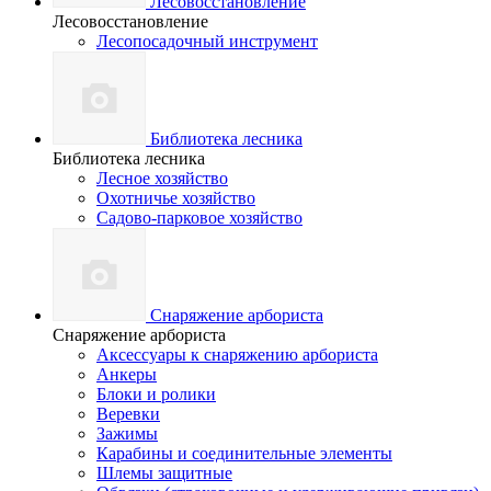
Лесовосстановление
Лесовосстановление
Лесопосадочный инструмент
Библиотека лесника
Библиотека лесника
Лесное хозяйство
Охотничье хозяйство
Садово-парковое хозяйство
Снаряжение арбориста
Снаряжение арбориста
Аксессуары к снаряжению арбориста
Анкеры
Блоки и ролики
Веревки
Зажимы
Карабины и соединительные элементы
Шлемы защитные