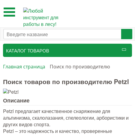
Toggle
navigation
КАТАЛОГ ТОВАРОВ
Таксационный инструмент
Главная страница
Поиск по производителю
Маркировочные средства
Поиск товаров по производителю Petzl
Бензоинструмент и
принадлежности
Описание
Инструмент лесоруба
Petzl предлагает качественное снаряжение для
альпинизма, скалолазания, спелеологии, арбористики и
Аншлаги противопожарные, панно
других видов спорта.
аренды, знаки
Petzl – это надежность и качество, проверенные