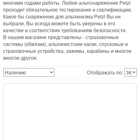
многими годами работы. Любое альпснаряжение Petzl
Тушение лесных пожаров
проходит обязательное тестирование и сертификацию.
Какое бы снаряжение для альпинизма Petzl Вы ни
Одежда для работы в лесу
выбрали, Вы всегда можете быть уверены в его
качестве и соответствии требованиям безопасности.
Снаряжение лесника и егеря
В нашем магазине представлены - страховочные
системы (обвязки), альпинистские каски, спусковые и
Лесовосстановление
страховочные устройства, зажимы, карабины и многое
многое другое.
Библиотека лесника
Отображать по:
Снаряжение арбориста
GPS-навигация и рации
Оборудование для паркового
хозяйства
Распродажа