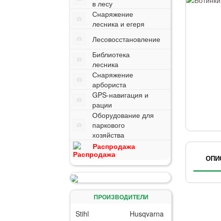
в лесу
Снаряжение
лесника и егеря
Лесовосстановление
Библиотека
лесника
Снаряжение
арбориста
GPS-навигация и
рации
Оборудование для
паркового
хозяйства
Распродажа
ОПИ
ПРОИЗВОДИТЕЛИ
Stihl
Husqvarna