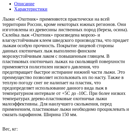
Описание
Характеристики
Лыжи «Охотник» применяются практически на всей
территории России, кроме некоторых южных регионов. Они
изготовлены из древесины лиственных пород (береза, осина).
Склейка лыж «Охотник» произведена морозо- и
влагоустойчивым клеем шведского производства, что придает
лыжам особую прочность. Покрытие лицевой стороны
данных охотничьих лыж выполнено финским
морозоустойчивым лаком с повышенным глянцем. В
пластиковых охотничьих лыжах на скользящей поверхности
применяется полиэтилен низкого давления, что
предотвращает быстрое истирание нижней части лыжи. Это
преимущество позволяет использовать их по насту. Также в
теплую погоду снег не налипает на пластик, что
предопределяет использование данного вида лыж в
температурном интервале от +5С до -10С. При более низких
температурах дерево-пластиковые охотничьи лыжи
малоэффективны. Для наилучшего скольжения, перед
применением, пластиковые лыжи необходимо проциклевать и
смазать парафином. Ширина 150 мм.
Вес, кг: