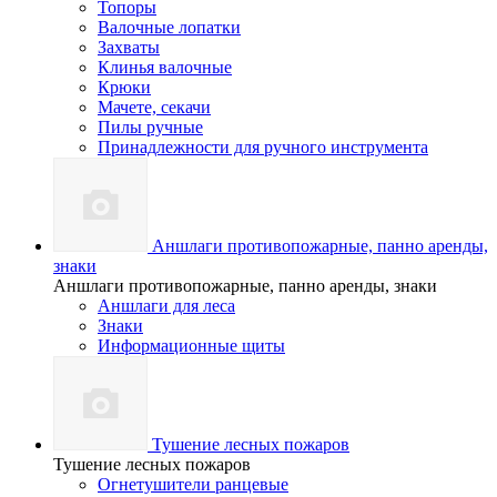
Топоры
Валочные лопатки
Захваты
Клинья валочные
Крюки
Мачете, секачи
Пилы ручные
Принадлежности для ручного инструмента
Аншлаги противопожарные, панно аренды,
знаки
Аншлаги противопожарные, панно аренды, знаки
Аншлаги для леса
Знаки
Информационные щиты
Тушение лесных пожаров
Тушение лесных пожаров
Огнетушители ранцевые