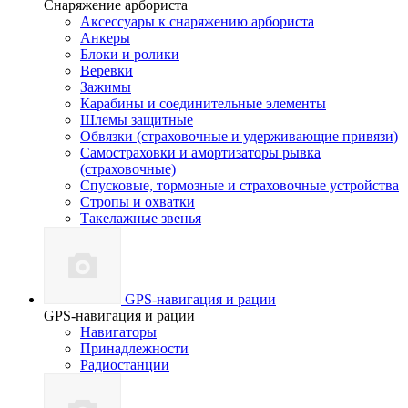
Снаряжение арбориста
Аксессуары к снаряжению арбориста
Анкеры
Блоки и ролики
Веревки
Зажимы
Карабины и соединительные элементы
Шлемы защитные
Обвязки (страховочные и удерживающие привязи)
Самостраховки и амортизаторы рывка
(страховочные)
Спусковые, тормозные и страховочные устройства
Стропы и охватки
Такелажные звенья
GPS-навигация и рации
GPS-навигация и рации
Навигаторы
Принадлежности
Радиостанции