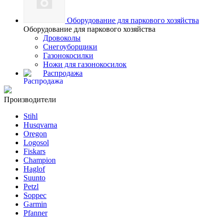
Оборудование для паркового хозяйства
Оборудование для паркового хозяйства
Дровоколы
Снегоуборщики
Газонокосилки
Ножи для газонокосилок
Распродажа
Производители
Stihl
Husqvarna
Oregon
Logosol
Fiskars
Champion
Haglof
Suunto
Petzl
Soppec
Garmin
Pfanner