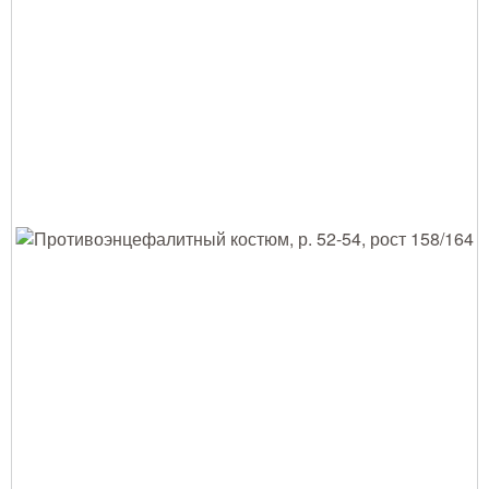
Тушение лесных пожаров
Одежда для работы в лесу
Снаряжение лесника и егеря
Лесовосстановление
Библиотека лесника
Снаряжение арбориста
GPS-навигация и рации
Оборудование для паркового
хозяйства
Распродажа