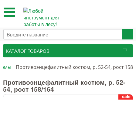
Toggle
navigation
КАТАЛОГ ТОВАРОВ
Таксационный инструмент
тюмы
Противоэнцефалитный костюм, р. 52-54, рост 158/
Маркировочные средства
Противоэнцефалитный костюм, р. 52-
54, рост 158/164
Бензоинструмент и
sale
принадлежности
Инструмент лесоруба
Аншлаги противопожарные, панно
аренды, знаки