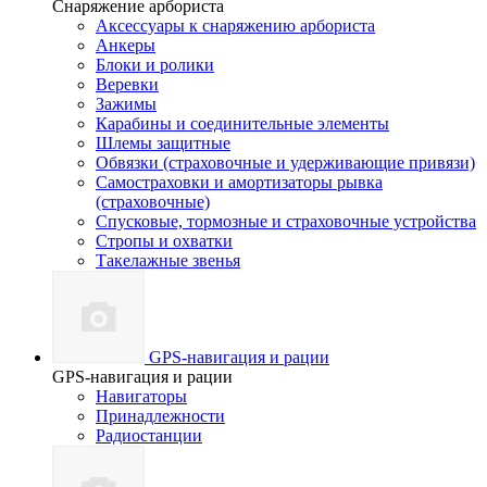
Снаряжение арбориста
Аксессуары к снаряжению арбориста
Анкеры
Блоки и ролики
Веревки
Зажимы
Карабины и соединительные элементы
Шлемы защитные
Обвязки (страховочные и удерживающие привязи)
Самостраховки и амортизаторы рывка
(страховочные)
Спусковые, тормозные и страховочные устройства
Стропы и охватки
Такелажные звенья
GPS-навигация и рации
GPS-навигация и рации
Навигаторы
Принадлежности
Радиостанции