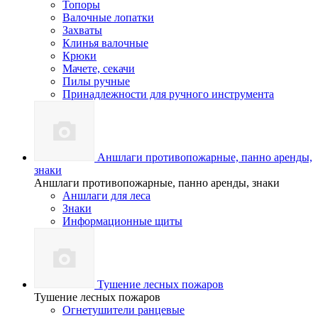
Топоры
Валочные лопатки
Захваты
Клинья валочные
Крюки
Мачете, секачи
Пилы ручные
Принадлежности для ручного инструмента
Аншлаги противопожарные, панно аренды,
знаки
Аншлаги противопожарные, панно аренды, знаки
Аншлаги для леса
Знаки
Информационные щиты
Тушение лесных пожаров
Тушение лесных пожаров
Огнетушители ранцевые