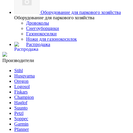
Оборудование для паркового хозяйства
Оборудование для паркового хозяйства
Дровоколы
Снегоуборщики
Газонокосилки
Ножи для газонокосилок
Распродажа
Производители
Stihl
Husqvarna
Oregon
Logosol
Fiskars
Champion
Haglof
Suunto
Petzl
Soppec
Garmin
Pfanner