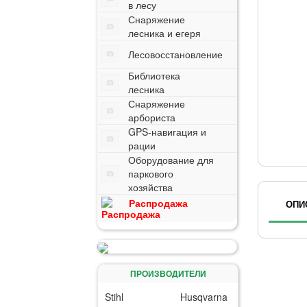
в лесу
Снаряжение
лесника и егеря
Лесовосстановление
Библиотека
лесника
Снаряжение
арбориста
GPS-навигация и
рации
Оборудование для
паркового
хозяйства
Распродажа
ОПИ
ПРОИЗВОДИТЕЛИ
Stihl
Husqvarna