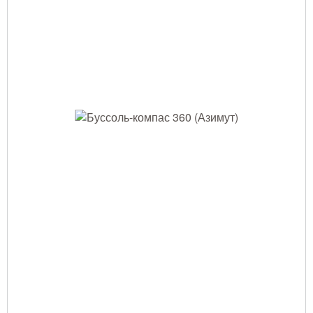
Тушение лесных пожаров
Одежда для работы в лесу
Снаряжение лесника и егеря
Лесовосстановление
Библиотека лесника
Снаряжение арбориста
GPS-навигация и рации
Оборудование для паркового
хозяйства
Распродажа