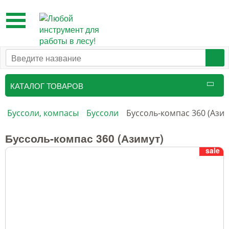
Toggle
navigation
КАТАЛОГ ТОВАРОВ
Таксационный инструмент
Буссоли, компасы
Буссоли
Буссоль-компас 360 (Азим
Маркировочные средства
Буссоль-компас 360 (Азимут)
sale
Бензоинструмент и
принадлежности
Инструмент лесоруба
Аншлаги противопожарные, панно
аренды, знаки