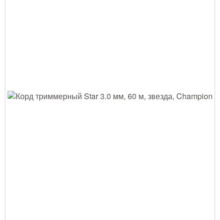
Тушение лесных пожаров
Одежда для работы в лесу
Снаряжение лесника и егеря
Лесовосстановление
Библиотека лесника
Снаряжение арбориста
GPS-навигация и рации
Оборудование для паркового
хозяйства
Распродажа