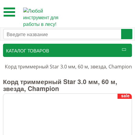
Toggle
navigation
КАТАЛОГ ТОВАРОВ
Таксационный инструмент
м
Корд триммерный Star 3.0 мм, 60 м, звезда, Champion
Маркировочные средства
Корд триммерный Star 3.0 мм, 60 м,
звезда, Champion
Бензоинструмент и
sale
принадлежности
Инструмент лесоруба
Аншлаги противопожарные, панно
аренды, знаки