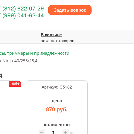
 (812) 622-07-29
Задать вопрос
 (999) 041-62-44
В корзине
пока нет товаров
сы, триммеры и принадлежности
 Ninja 40/255/25,4
4
sale
Артикул:
С5182
цена
870 руб.
количество
шт