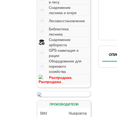
в лесу
Снаряжение
лесника и егеря
Лесовосстановление
Библиотека
лесника
Снаряжение
арбориста
GPS-навигация и
ОПИ
рации
Оборудование для
паркового
хозяйства
Распродажа
ПРОИЗВОДИТЕЛИ
Stihl
Husqvarna