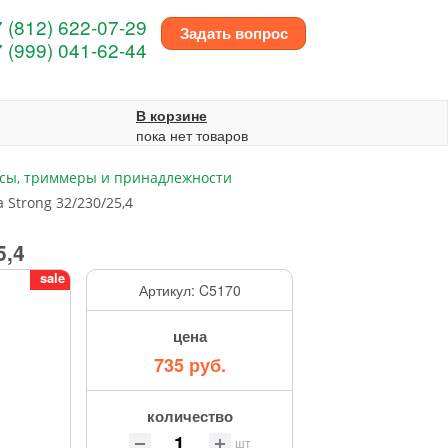
 (812) 622-07-29
Задать вопрос
 (999) 041-62-44
В корзине
пока нет товаров
сы, триммеры и принадлежности
 Strong 32/230/25,4
5,4
sale
Артикул:
C5170
цена
735 руб.
количество
шт