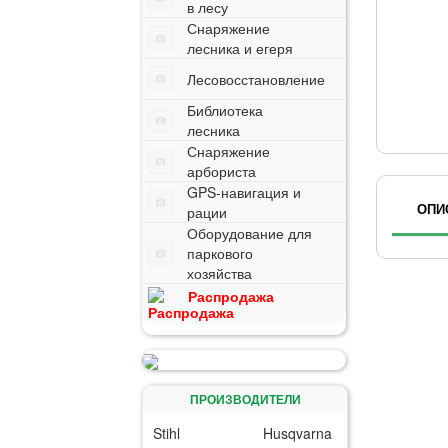
в лесу
Снаряжение
лесника и егеря
Лесовосстановление
Библиотека
лесника
Снаряжение
арбориста
GPS-навигация и
ОПИ
рации
Оборудование для
паркового
хозяйства
Распродажа
ПРОИЗВОДИТЕЛИ
Stihl
Husqvarna