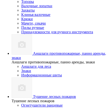
Топоры
Валочные лопатки
Захваты
Клинья валочные
Крюки
Мачете, секачи
Пилы ручные
Принадлежности для ручного инструмента
Аншлаги противопожарные, панно аренды,
знаки
Аншлаги противопожарные, панно аренды, знаки
Аншлаги для леса
Знаки
Информационные щиты
Тушение лесных пожаров
Тушение лесных пожаров
Огнетушители ранцевые