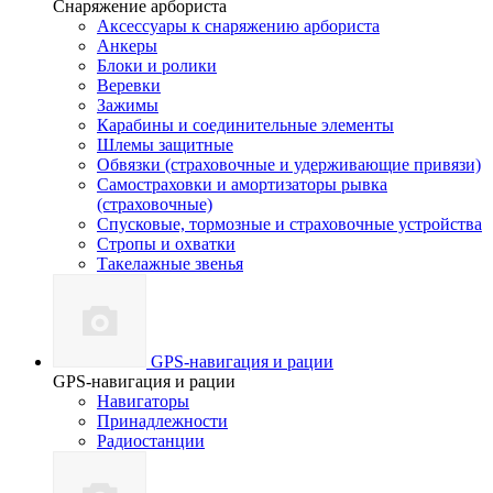
Снаряжение арбориста
Аксессуары к снаряжению арбориста
Анкеры
Блоки и ролики
Веревки
Зажимы
Карабины и соединительные элементы
Шлемы защитные
Обвязки (страховочные и удерживающие привязи)
Самостраховки и амортизаторы рывка
(страховочные)
Спусковые, тормозные и страховочные устройства
Стропы и охватки
Такелажные звенья
GPS-навигация и рации
GPS-навигация и рации
Навигаторы
Принадлежности
Радиостанции