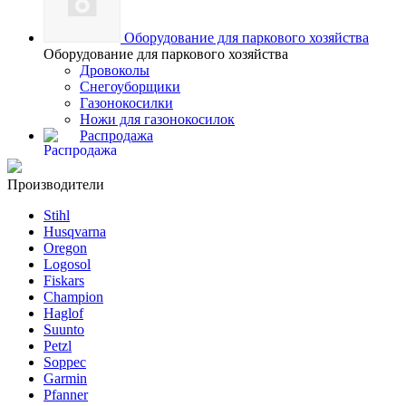
Оборудование для паркового хозяйства
Оборудование для паркового хозяйства
Дровоколы
Снегоуборщики
Газонокосилки
Ножи для газонокосилок
Распродажа
Производители
Stihl
Husqvarna
Oregon
Logosol
Fiskars
Champion
Haglof
Suunto
Petzl
Soppec
Garmin
Pfanner