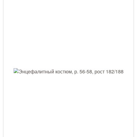
Тушение лесных пожаров
Одежда для работы в лесу
Снаряжение лесника и егеря
Лесовосстановление
Библиотека лесника
Снаряжение арбориста
GPS-навигация и рации
Оборудование для паркового
хозяйства
Распродажа