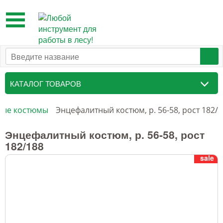
Toggle
navigation
КАТАЛОГ ТОВАРОВ
Таксационный инструмент
ные костюмы
Энцефалитный костюм, р. 56-58, рост 182/
Маркировочные средства
Энцефалитный костюм, р. 56-58, рост
182/188
Бензоинструмент и
sale
принадлежности
Инструмент лесоруба
Аншлаги противопожарные, панно
аренды, знаки