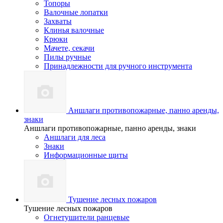
Топоры
Валочные лопатки
Захваты
Клинья валочные
Крюки
Мачете, секачи
Пилы ручные
Принадлежности для ручного инструмента
Аншлаги противопожарные, панно аренды,
знаки
Аншлаги противопожарные, панно аренды, знаки
Аншлаги для леса
Знаки
Информационные щиты
Тушение лесных пожаров
Тушение лесных пожаров
Огнетушители ранцевые