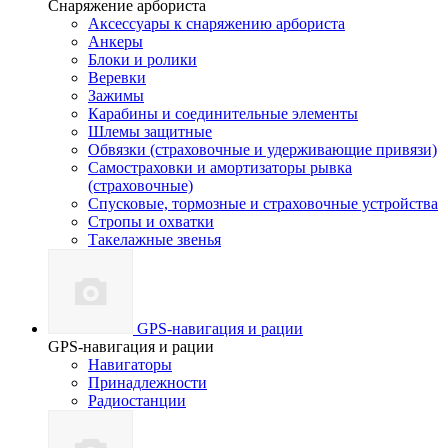
Снаряжение арбориста
Аксессуары к снаряжению арбориста
Анкеры
Блоки и ролики
Веревки
Зажимы
Карабины и соединительные элементы
Шлемы защитные
Обвязки (страховочные и удерживающие привязи)
Самостраховки и амортизаторы рывка
(страховочные)
Спусковые, тормозные и страховочные устройства
Стропы и охватки
Такелажные звенья
GPS-навигация и рации
GPS-навигация и рации
Навигаторы
Принадлежности
Радиостанции