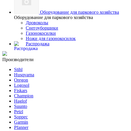
Оборудование для паркового хозяйства
Оборудование для паркового хозяйства
Дровоколы
Снегоуборщики
Газонокосилки
Ножи для газонокосилок
Распродажа
Производители
Stihl
Husqvarna
Oregon
Logosol
Fiskars
Champion
Haglof
Suunto
Petzl
Soppec
Garmin
Pfanner