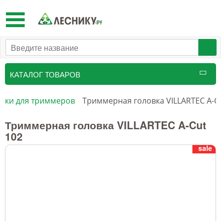
Toggle
navigation
КАТАЛОГ ТОВАРОВ
Таксационный инструмент
вки для триммеров
Триммерная головка VILLARTEC A-C
Маркировочные средства
Триммерная головка VILLARTEC A-Cut
102
Бензоинструмент и
sale
принадлежности
Инструмент лесоруба
Аншлаги противопожарные, панно
аренды, знаки
Тушение лесных пожаров