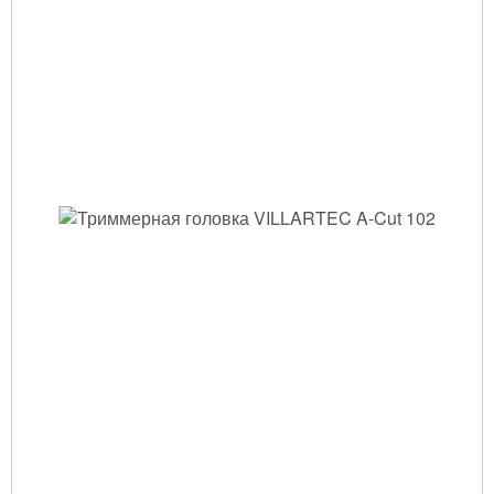
Одежда для работы в лесу
Снаряжение лесника и егеря
Лесовосстановление
Библиотека лесника
Снаряжение арбориста
GPS-навигация и рации
Оборудование для паркового
хозяйства
Распродажа