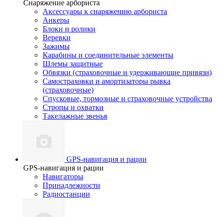
Снаряжение арбориста
Аксессуары к снаряжению арбориста
Анкеры
Блоки и ролики
Веревки
Зажимы
Карабины и соединительные элементы
Шлемы защитные
Обвязки (страховочные и удерживающие привязи)
Самостраховки и амортизаторы рывка
(страховочные)
Спусковые, тормозные и страховочные устройства
Стропы и охватки
Такелажные звенья
GPS-навигация и рации
GPS-навигация и рации
Навигаторы
Принадлежности
Радиостанции