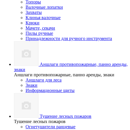
Топоры
Валочные лопатки
Захваты
Клинья валочные
Крюки
Мачете, секачи
Пилы ручные
Принадлежности для ручного инструмента
Аншлаги противопожарные, панно аренды,
знаки
Аншлаги противопожарные, панно аренды, знаки
Аншлаги для леса
Знаки
Информационные щиты
Тушение лесных пожаров
Тушение лесных пожаров
Огнетушители ранцевые