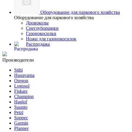
Оборудование для паркового хозяйства
Оборудование для паркового хозяйства
Дровоколы
Снегоуборщики
Газонокосилки
Ножи для газонокосилок
Распродажа
Производители
Stihl
Husqvarna
Oregon
Logosol
Fiskars
Champion
Haglof
Suunto
Petzl
Soppec
Garmin
Pfanner