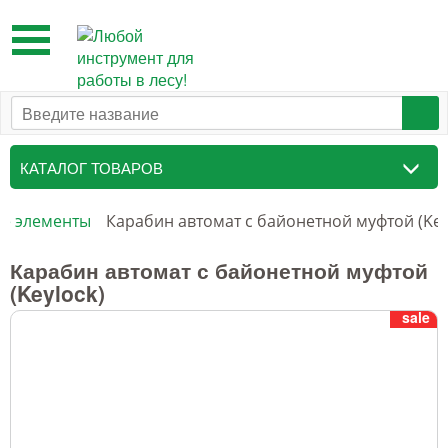
Toggle
navigation
КАТАЛОГ ТОВАРОВ
Таксационный инструмент
ые элементы
Карабин автомат с байонетной муфтой (Key
Маркировочные средства
Карабин автомат с байонетной муфтой
(Keylock)
Бензоинструмент и
sale
принадлежности
Инструмент лесоруба
Аншлаги противопожарные, панно
аренды, знаки