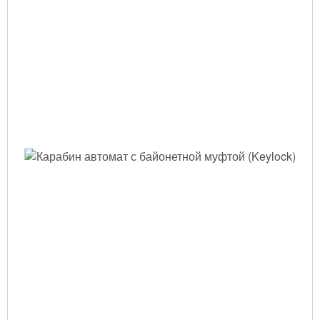
Тушение лесных пожаров
Одежда для работы в лесу
Снаряжение лесника и егеря
Лесовосстановление
Библиотека лесника
Снаряжение арбориста
GPS-навигация и рации
Оборудование для паркового
хозяйства
Распродажа