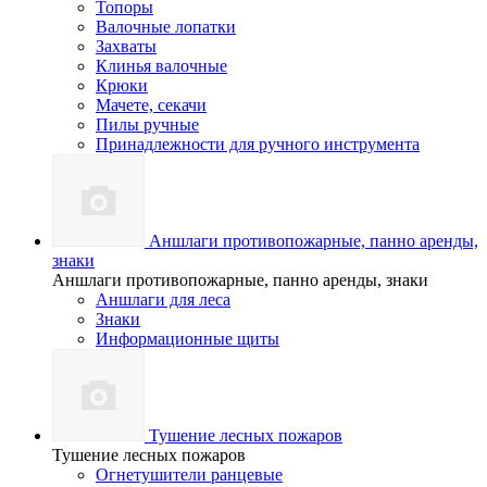
Топоры
Валочные лопатки
Захваты
Клинья валочные
Крюки
Мачете, секачи
Пилы ручные
Принадлежности для ручного инструмента
Аншлаги противопожарные, панно аренды,
знаки
Аншлаги противопожарные, панно аренды, знаки
Аншлаги для леса
Знаки
Информационные щиты
Тушение лесных пожаров
Тушение лесных пожаров
Огнетушители ранцевые