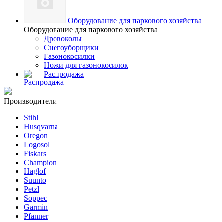
Оборудование для паркового хозяйства
Оборудование для паркового хозяйства
Дровоколы
Снегоуборщики
Газонокосилки
Ножи для газонокосилок
Распродажа
Производители
Stihl
Husqvarna
Oregon
Logosol
Fiskars
Champion
Haglof
Suunto
Petzl
Soppec
Garmin
Pfanner