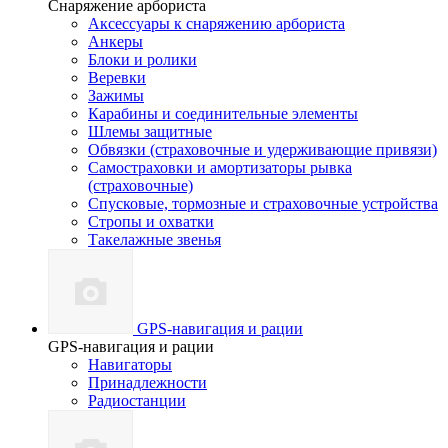
Снаряжение арбориста
Аксессуары к снаряжению арбориста
Анкеры
Блоки и ролики
Веревки
Зажимы
Карабины и соединительные элементы
Шлемы защитные
Обвязки (страховочные и удерживающие привязи)
Самостраховки и амортизаторы рывка
(страховочные)
Спусковые, тормозные и страховочные устройства
Стропы и охватки
Такелажные звенья
GPS-навигация и рации
GPS-навигация и рации
Навигаторы
Принадлежности
Радиостанции