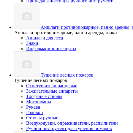
Принадлежности для ручного инструмента
Аншлаги противопожарные, панно аренды, 
Аншлаги противопожарные, панно аренды, знаки
Аншлаги для леса
Знаки
Информационные щиты
Тушение лесных пожаров
Тушение лесных пожаров
Огнетушители ранцевые
Зажигательные аппараты
Торфяные стволы
Мотопомпы
Рукава
Головки
Стволы ручные
Воздуходувки, опрыскиватели, распылители
Ручной инструмент для тушения пожаров