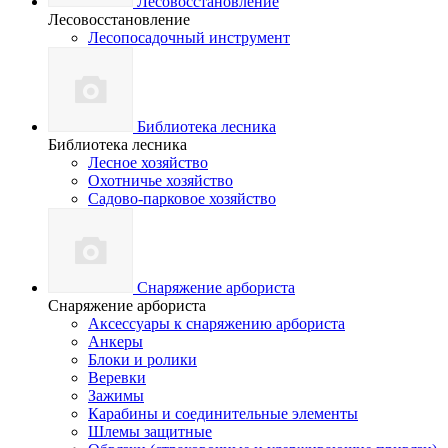
Лесовосстановление
Лесовосстановление
Лесопосадочный инструмент
Библиотека лесника
Библиотека лесника
Лесное хозяйство
Охотничье хозяйство
Садово-парковое хозяйство
Снаряжение арбориста
Снаряжение арбориста
Аксессуары к снаряжению арбориста
Анкеры
Блоки и ролики
Веревки
Зажимы
Карабины и соединительные элементы
Шлемы защитные