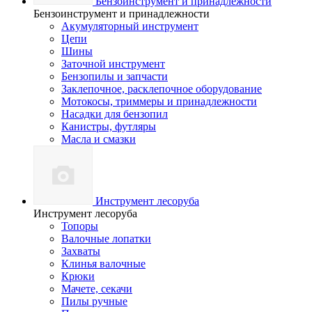
Бензоинструмент и принадлежности
Бензоинструмент и принадлежности
Акумуляторный инструмент
Цепи
Шины
Заточной инструмент
Бензопилы и запчасти
Заклепочное, расклепочное оборудование
Мотокосы, триммеры и принадлежности
Насадки для бензопил
Канистры, футляры
Масла и смазки
Инструмент лесоруба
Инструмент лесоруба
Топоры
Валочные лопатки
Захваты
Клинья валочные
Крюки
Мачете, секачи
Пилы ручные