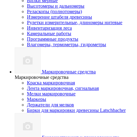
Вилки мерные
Высотомеры и дальномеры
Реласкопы (полнотомеры)
Измерение штабеля древесины
Рулетки измерительные, длиномеры нитевые
Инвентаризация леса
Камеральные работы
Программные продукты
Влагомеры, термометры, гидрометры
Маркировочные средства
Маркировочные средства
Краска маркировочная
Лента маркировочная, сигнальная
Мелки маркировочные
Маркеры
Держатели для мелков
Бирки для маркировки древесины Latschbacher