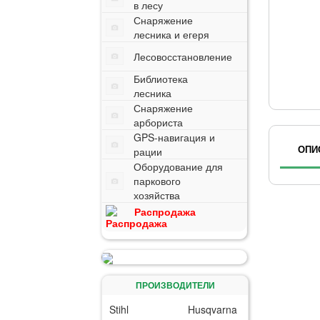
в лесу
Снаряжение
лесника и егеря
Лесовосстановление
Библиотека
лесника
Снаряжение
арбориста
GPS-навигация и
ОПИ
рации
Оборудование для
паркового
хозяйства
Распродажа
ПРОИЗВОДИТЕЛИ
Stihl
Husqvarna