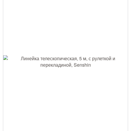
Тушение лесных пожаров
Одежда для работы в лесу
Снаряжение лесника и егеря
Лесовосстановление
Библиотека лесника
Снаряжение арбориста
GPS-навигация и рации
Оборудование для паркового
хозяйства
Распродажа