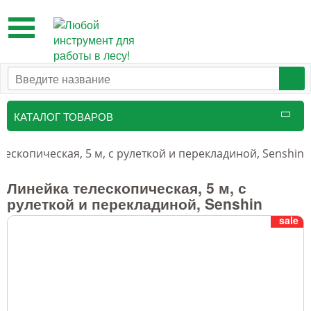
Toggle
navigation
КАТАЛОГ ТОВАРОВ
Таксационный инструмент
лескопическая, 5 м, с рулеткой и перекладиной, Senshin
Маркировочные средства
Линейка телескопическая, 5 м, с
рулеткой и перекладиной, Senshin
Бензоинструмент и
sale
принадлежности
Инструмент лесоруба
Аншлаги противопожарные, панно
аренды, знаки