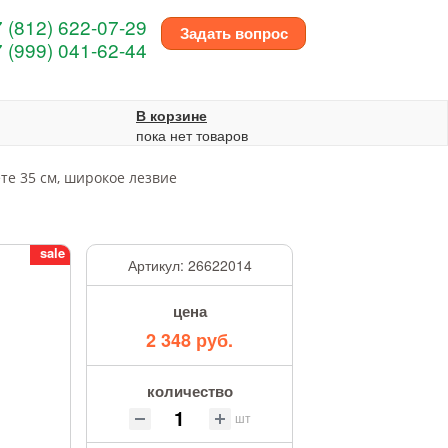
 (812) 622-07-29
Задать вопрос
 (999) 041-62-44
В корзине
пока нет товаров
те 35 см, широкое лезвие
sale
Артикул:
26622014
цена
2 348 руб.
количество
шт