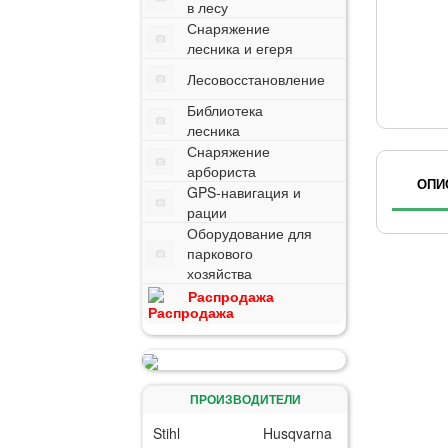
в лесу
Снаряжение
лесника и егеря
Лесовосстановление
Библиотека
лесника
Снаряжение
арбориста
ОПИ
GPS-навигация и
рации
Оборудование для
паркового
хозяйства
Распродажа
ПРОИЗВОДИТЕЛИ
Stihl
Husqvarna